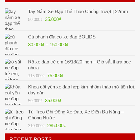
Tay Nắm Xe Đạp Thể Thao Chống Trượt | 22mm
Giá
Giá
35.000
₫
50.000
₫
gốc
hiện
là:
tại
Củ phanh đĩa cơ xe đạp BOLIDS
50.000₫.
là:
80.000
₫
–
150.000
₫
35.000₫.
Rổ xe đạp trẻ em 16/18/20 inch – Giỏ sắt thưa bọc
nhựa
Giá
Giá
75.000
₫
115.000
₫
gốc
hiện
Khóa cốt yên xe đạp hợp kim nhôm tháo mở tiện lợi,
là:
tại
dày dặn
115.000₫.
là:
Giá
Giá
35.000
₫
50.000
₫
75.000₫.
gốc
hiện
Túi Treo Ghi Đông Xe Đạp, Xe Điện Đa Năng –
là:
tại
Chống Nước
50.000₫.
là:
Giá
Giá
285.000
₫
310.000
₫
35.000₫.
gốc
hiện
là:
tại
RECENT POSTS