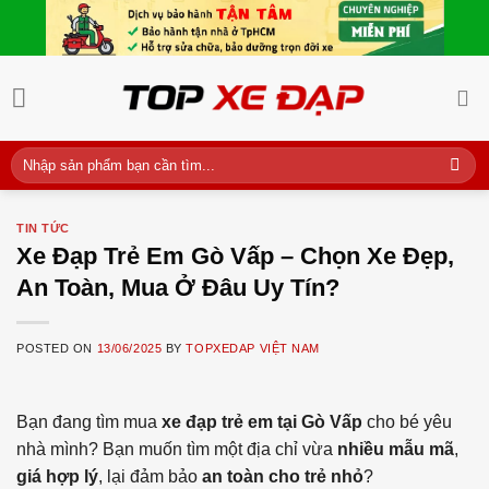
Skip
to
content
Tìm
kiếm:
TIN TỨC
Xe Đạp Trẻ Em Gò Vấp – Chọn Xe Đẹp,
An Toàn, Mua Ở Đâu Uy Tín?
POSTED ON
13/06/2025
BY
TOPXEDAP VIỆT NAM
Bạn đang tìm mua
xe đạp trẻ em tại Gò Vấp
cho bé yêu
nhà mình? Bạn muốn tìm một địa chỉ vừa
nhiều mẫu mã
,
giá hợp lý
, lại đảm bảo
an toàn cho trẻ nhỏ
?