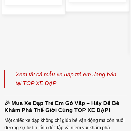
gốc
hiện
hạng
5.00
5
là:
tại
là:
tại
2.550.000₫.
là:
sao
1.790.000₫.
là:
2.300
1.650.000₫.
Xem tất cả mẫu xe đạp trẻ em đang bán
tại TOP XE ĐẠP
🎉 Mua Xe Đạp Trẻ Em Gò Vấp – Hãy Để Bé
Khám Phá Thế Giới Cùng TOP XE ĐẠP!
Một chiếc xe đạp không chỉ giúp bé vận động mà còn nuôi
dưỡng sự tự tin, tính độc lập và niềm vui khám phá.