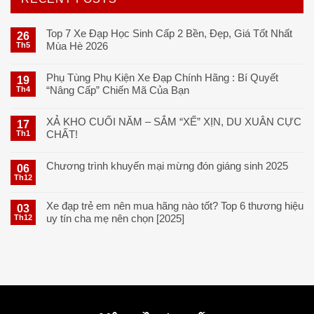
310.000₫.
là:
285.000₫.
Top 7 Xe Đạp Học Sinh Cấp 2 Bền, Đẹp, Giá Tốt Nhất
26
Mùa Hè 2026
Th5
Phụ Tùng Phụ Kiện Xe Đạp Chính Hãng : Bí Quyết
19
“Nâng Cấp” Chiến Mã Của Bạn
Th4
XẢ KHO CUỐI NĂM – SẮM “XẾ” XỊN, DU XUÂN CỰC
17
CHẤT!
Th1
Chương trình khuyến mại mừng đón giáng sinh 2025
06
Th12
Xe đạp trẻ em nên mua hãng nào tốt? Top 6 thương hiệu
03
uy tín cha mẹ nên chọn [2025]
Th12