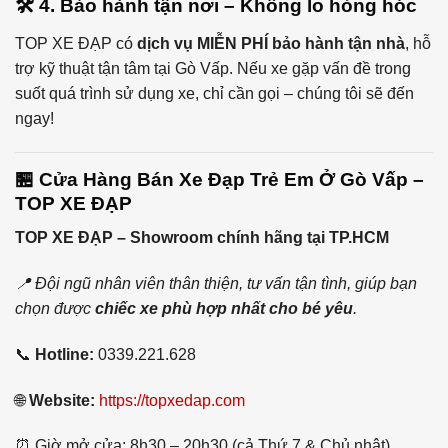
🛠 4. Bảo hành tận nơi – Không lo hỏng hóc
TOP XE ĐẠP có
dịch vụ MIỄN PHÍ bảo hành tận nhà
, hỗ
trợ kỹ thuật tận tâm tại Gò Vấp. Nếu xe gặp vấn đề trong
suốt quá trình sử dụng xe, chỉ cần gọi – chúng tôi sẽ đến
ngay!
🏪 Cửa Hàng Bán Xe Đạp Trẻ Em Ở Gò Vấp –
TOP XE ĐẠP
TOP XE ĐẠP – Showroom chính hãng tại TP.HCM
📍 Đội ngũ nhân viên thân thiện, tư vấn tận tình, giúp bạn
chọn được
chiếc xe phù hợp nhất cho bé yêu
.
📞
Hotline:
0339.221.628
🌐
Website:
https://topxedap.com
⏰ Giờ mở cửa: 8h30 – 20h30 (cả Thứ 7 & Chủ nhật)