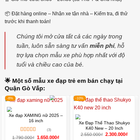
📦 Đặt hàng online – Nhận xe tận nhà – Kiểm tra, đi thử
trước khi thanh toán!
Chúng tôi mở cửa tất cả các ngày trong
tuần, luôn sẵn sàng tư vấn
miễn phí
, hỗ
trợ lựa chọn mẫu xe phù hợp nhất với độ
tuổi và chiều cao của bé.
🌟 Một số mẫu xe đạp trẻ em bán chạy tại
Quận Gò Vấp:
-8%
-10%
Xe đạp XAMING nữ 2025 –
16 inch
Xe Đạp Thể Thao Shukyo
K40 New – 20 Inch
(3)
Giá
Giá
2.300.000
₫
2.550.000
₫
Được xếp
Giá
Giá
1.650.000
₫
gốc
hiện
1.790.000
₫