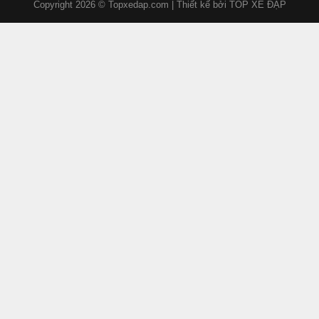
Copyright 2026 © Topxedap.com | Thiết kế bởi
TOP XE ĐẠP