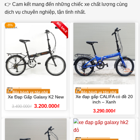
👉 Cam kết mang đến những chiếc xe chất lượng cùng
dịch vụ chuyên nghiệp, tận tình nhất.
-8%
Xe đạp gấp CALIFA có đề 20
Xe Đạp Gấp Galaxy K2 New
inch – Xanh
Giá
Giá
3.200.000
₫
3.490.000
₫
gốc
hiện
3.290.000
₫
là:
tại
3.490.000₫.
là:
3.200.000₫.