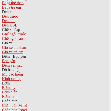
Baga thể thao
Baga trẻ em
Đèn xe
Đèn trước
Đèn hậu
Đèn USB
Ghế xe đạp
Ghế ngồi trước
Ghế ngồi sau
Giỏ xe
Giỏ xe thể thao
Giỏ xe trẻ em
Đệm - Bọc yên
Bọc yên
Đệm yên sau
Đồ bảo hộ
Mũ bảo hiểm
Kính xe đạp
Bơm
Bơm tay
Bơm điện
Bơm mini
Chắn bùn
Chắn bùn MTB
Chắn bùn Road