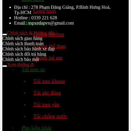
Địa chỉ : 278 Phạm Đăng Giảng, P.Bình Hưng Hoà,
Gọng bình
Tp.HCM
Hotline : 0339 221 628
Chân chống
Email : topxedapvn@gmail.com
Chính sách & Hướng dẫn
Chống thường
Chính sách giao hàng
Chính sách thanh toán
Chống thể thao
Chính sách bảo hành xe đạp
Chính sách đổi trả hàng
Chống trẻ em
Chính sách bảo mật
Xem đường đi
Túi treo xe
Túi treo khung
Túi ghi đông
Túi treo yên
Túi chống nước
Phụ kiện khác