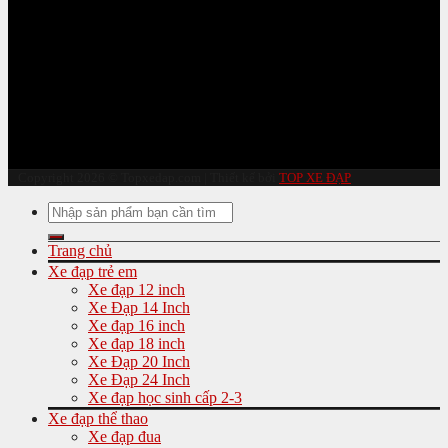
Copyright 2026 © Topxedap.com | Thiết kế bởi
TOP XE ĐẠP
Tìm
kiếm:
Trang chủ
Xe đạp trẻ em
Xe đạp 12 inch
Xe Đạp 14 Inch
Xe đạp 16 inch
Xe đạp 18 inch
Xe Đạp 20 Inch
Xe Đạp 24 Inch
Xe đạp học sinh cấp 2-3
Xe đạp thể thao
Xe đạp đua