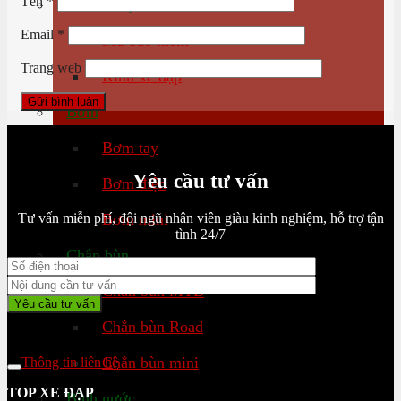
Tên
*
Đồ bảo hộ
Email
*
Mũ bảo hiểm
Trang web
Kính xe đạp
Bơm
Bơm tay
Yêu cầu tư vấn
Bơm điện
Tư vấn miễn phí, đội ngũ nhân viên giàu kinh nghiệm, hỗ trợ tận
Bơm mini
tình 24/7
Chắn bùn
Chắn bùn MTB
Chắn bùn Road
Chắn bùn mini
Thông tin liên hệ
TOP XE ĐẠP
Bình nước