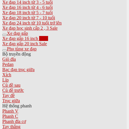
Xe đạp 14 inch từ 3 - 5 tuổi
Xe đạp 16 inch từ 4 - 6 tuổi
Xe đạp 18 inch từ 5 - 7 tuổi
Xe đạp 20 inch từ 7 - 10 tuổi
Xe đạp 24 inch từ 10 tuổi trở lên
Xe đạp học sinh cấp 2 , 3
Xe đạp gấp
Xe đạp gấp 16 inch
Xe đạp gấp 20 inch
Phụ tùng xe đạp
Bộ truyền động
Giò đĩa
Pedan
Bạc đạn trục giữa
Xích
Líp
Củ đề sau
Củ đề trước
Tay đề
Trục giữa
Hệ thống phanh
Phanh V
Phanh C
Phanh đĩa cơ
Tay thắng