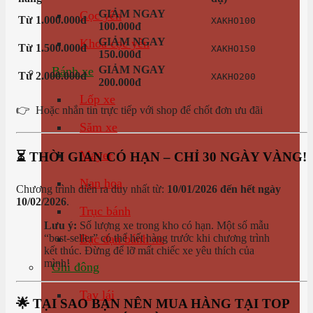
GIẢM NGAY
Cọc yên
Từ 1.000.000đ
XAKHO100
100.000đ
GIẢM NGAY
Khoá cọc yên
Từ 1.500.000đ
XAKHO150
150.000đ
GIẢM NGAY
Bánh xe
Từ 2.000.000đ
XAKHO200
200.000đ
Lốp xe
👉
Hoặc nhắn tin trực tiếp với shop để chốt đơn ưu đãi
Săm xe
Mayer
⏳ THỜI GIAN CÓ HẠN – CHỈ 30 NGÀY VÀNG!
Nan hoa
Chương trình diễn ra duy nhất từ:
10/01/2026 đến hết ngày
10/02/2026
.
Trục bánh
Lưu ý:
Số lượng xe trong kho có hạn. Một số mẫu
Bạc đạn bánh xe
“best-seller” có thể hết hàng trước khi chương trình
kết thúc. Đừng để lỡ mất chiếc xe yêu thích của
mình!
Ghi đông
Tay lái
🌟 TẠI SAO BẠN NÊN MUA HÀNG TẠI TOP