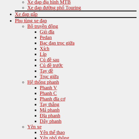
Xe đạp địa hình MTB
Xe đạp đường phố Touring
Xe đạp gấp
Phụ tùng xe đạp
Bộ truyền động
Giò đĩa
Pedan
Bạc đạn trục giữa
Xích
Líp
Củ đề sau
Củ đề trước
Tay đề
Trục giữa
Hệ thống phanh
Phanh V
Phanh C
Phanh đĩa cơ
Tay thắng
Má phanh
Đĩa phanh
Dây phanh
Yên xe
Yên thể thao
Yên phổ thông