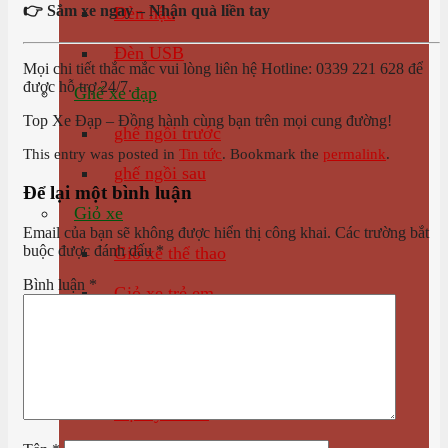
👉 Sắm xe ngay – Nhận quà liền tay
Đèn hậu
Đèn USB
Mọi chi tiết thắc mắc vui lòng liên hệ Hotline: 0339 221 628 để
được hỗ trợ 24/7.
Ghế xe đạp
Top Xe Đạp – Đồng hành cùng bạn trên mọi cung đường!
ghế ngồi trước
This entry was posted in
Tin tức
. Bookmark the
permalink
.
ghế ngồi sau
Để lại một bình luận
Giỏ xe
Email của bạn sẽ không được hiển thị công khai.
Các trường bắt
buộc được đánh dấu
*
Giỏ xe thể thao
Bình luận
*
Giỏ xe trẻ em
Đệm – Bọc yên
Bọc yên
Đệm yên sau