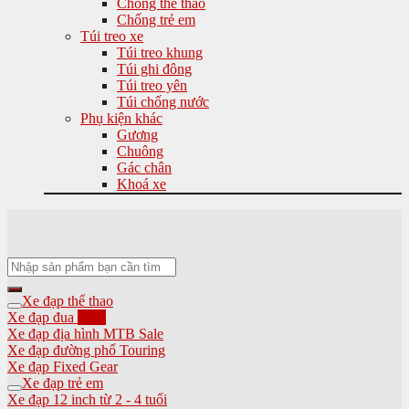
Chống thể thao
Chống trẻ em
Túi treo xe
Túi treo khung
Túi ghi đông
Túi treo yên
Túi chống nước
Phụ kiện khác
Gương
Chuông
Gác chân
Khoá xe
Tìm
kiếm:
Xe đạp thể thao
Xe đạp đua
Xe đạp địa hình MTB
Xe đạp đường phố Touring
Xe đạp Fixed Gear
Xe đạp trẻ em
Xe đạp 12 inch từ 2 - 4 tuổi