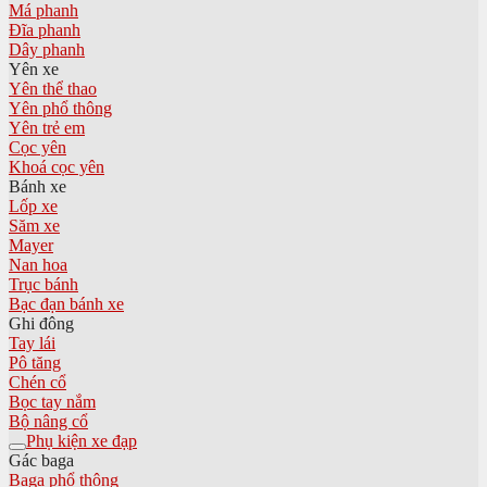
Má phanh
Đĩa phanh
Dây phanh
Yên xe
Yên thể thao
Yên phổ thông
Yên trẻ em
Cọc yên
Khoá cọc yên
Bánh xe
Lốp xe
Săm xe
Mayer
Nan hoa
Trục bánh
Bạc đạn bánh xe
Ghi đông
Tay lái
Pô tăng
Chén cổ
Bọc tay nắm
Bộ nâng cổ
Phụ kiện xe đạp
Gác baga
Baga phổ thông