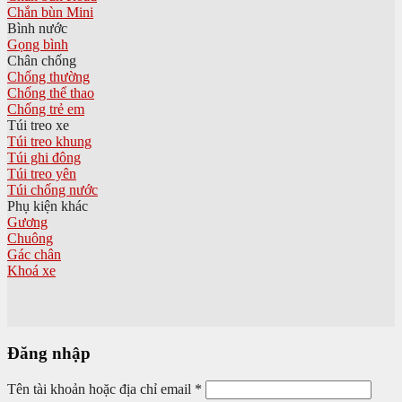
Chắn bùn Mini
Bình nước
Gọng bình
Chân chống
Chống thường
Chống thể thao
Chống trẻ em
Túi treo xe
Túi treo khung
Túi ghi đông
Túi treo yên
Túi chống nước
Phụ kiện khác
Gương
Chuông
Gác chân
Khoá xe
Đăng nhập
Tên tài khoản hoặc địa chỉ email
*