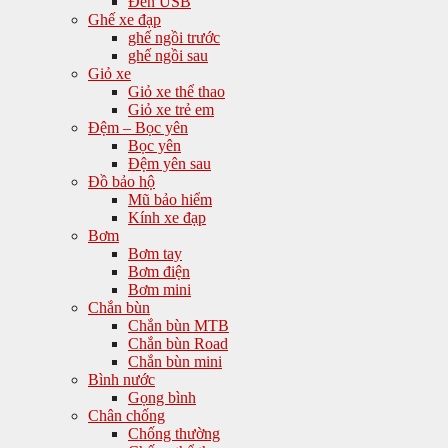
Đèn USB
Ghế xe đạp
ghế ngồi trước
ghế ngồi sau
Giỏ xe
Giỏ xe thể thao
Giỏ xe trẻ em
Đệm – Bọc yên
Bọc yên
Đệm yên sau
Đồ bảo hộ
Mũ bảo hiểm
Kính xe đạp
Bơm
Bơm tay
Bơm điện
Bơm mini
Chắn bùn
Chắn bùn MTB
Chắn bùn Road
Chắn bùn mini
Bình nước
Gọng bình
Chân chống
Chống thường