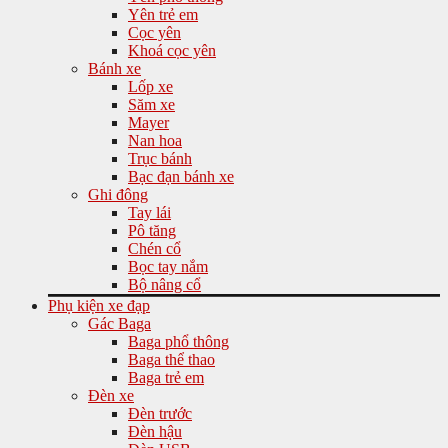
Yên trẻ em
Cọc yên
Khoá cọc yên
Bánh xe
Lốp xe
Săm xe
Mayer
Nan hoa
Trục bánh
Bạc đạn bánh xe
Ghi đông
Tay lái
Pô tăng
Chén cổ
Bọc tay nắm
Bộ nâng cổ
Phụ kiện xe đạp
Gác Baga
Baga phổ thông
Baga thể thao
Baga trẻ em
Đèn xe
Đèn trước
Đèn hậu