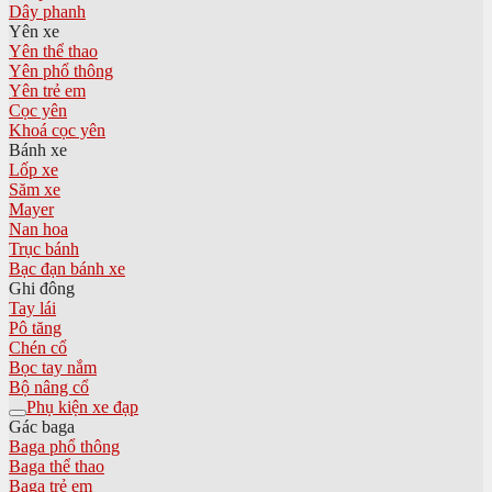
Dây phanh
Yên xe
Yên thể thao
Yên phổ thông
Yên trẻ em
Cọc yên
Khoá cọc yên
Bánh xe
Lốp xe
Săm xe
Mayer
Nan hoa
Trục bánh
Bạc đạn bánh xe
Ghi đông
Tay lái
Pô tăng
Chén cổ
Bọc tay nắm
Bộ nâng cổ
Phụ kiện xe đạp
Gác baga
Baga phổ thông
Baga thể thao
Baga trẻ em