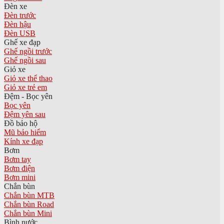
Đèn xe
Đèn trước
Đèn hậu
Đèn USB
Ghế xe đạp
Ghế ngồi trước
Ghế ngồi sau
Giỏ xe
Giỏ xe thể thao
Giỏ xe trẻ em
Đệm - Bọc yên
Bọc yên
Đệm yên sau
Đồ bảo hộ
Mũ bảo hiểm
Kính xe đạp
Bơm
Bơm tay
Bơm điện
Bơm mini
Chắn bùn
Chắn bùn MTB
Chắn bùn Road
Chắn bùn Mini
Bình nước