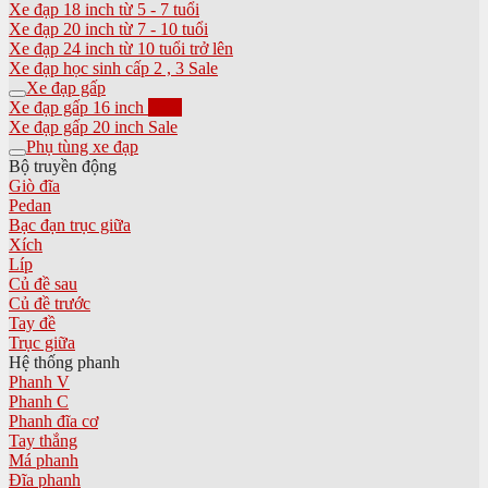
Xe đạp 18 inch từ 5 - 7 tuổi
Xe đạp 20 inch từ 7 - 10 tuổi
Xe đạp 24 inch từ 10 tuổi trở lên
Xe đạp học sinh cấp 2 , 3
Xe đạp gấp
Xe đạp gấp 16 inch
Xe đạp gấp 20 inch
Phụ tùng xe đạp
Bộ truyền động
Giò đĩa
Pedan
Bạc đạn trục giữa
Xích
Líp
Củ đề sau
Củ đề trước
Tay đề
Trục giữa
Hệ thống phanh
Phanh V
Phanh C
Phanh đĩa cơ
Tay thắng
Má phanh
Đĩa phanh