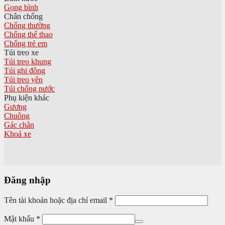
Gọng bình
Chân chống
Chống thường
Chống thể thao
Chống trẻ em
Túi treo xe
Túi treo khung
Túi ghi đông
Túi treo yên
Túi chống nước
Phụ kiện khác
Gương
Chuông
Gác chân
Khoá xe
Đăng nhập
Tên tài khoản hoặc địa chỉ email
*
Mật khẩu
*