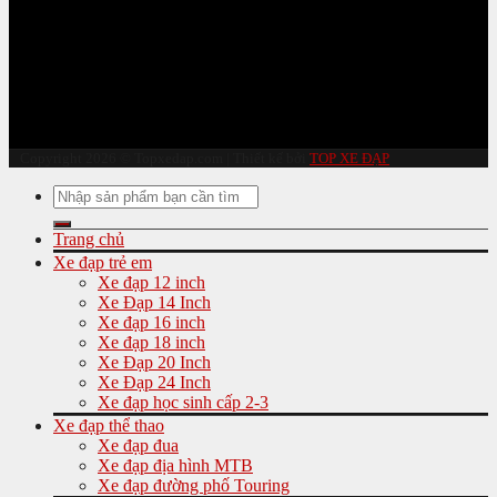
Copyright 2026 © Topxedap.com | Thiết kế bởi
TOP XE ĐẠP
Tìm
kiếm:
Trang chủ
Xe đạp trẻ em
Xe đạp 12 inch
Xe Đạp 14 Inch
Xe đạp 16 inch
Xe đạp 18 inch
Xe Đạp 20 Inch
Xe Đạp 24 Inch
Xe đạp học sinh cấp 2-3
Xe đạp thể thao
Xe đạp đua
Xe đạp địa hình MTB
Xe đạp đường phố Touring