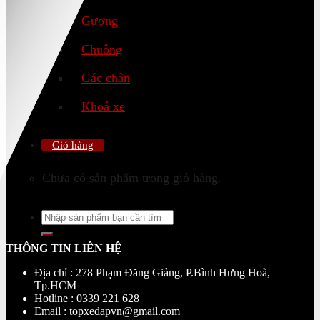
Gương
Chuông
Gác chân
Khoá xe
Giỏ hàng
Chưa có sản phẩm trong giỏ hàng.
Tìm
kiếm:
THÔNG TIN LIÊN HỆ
Địa chỉ : 278 Phạm Đăng Giảng, P.Bình Hưng Hoà,
Tp.HCM
Hotline : 0339 221 628
Email : topxedapvn@gmail.com