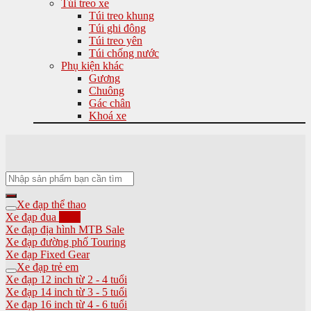
Túi treo xe
Túi treo khung
Túi ghi đông
Túi treo yên
Túi chống nước
Phụ kiện khác
Gương
Chuông
Gác chân
Khoá xe
Tìm
kiếm:
Xe đạp thể thao
Xe đạp đua
Xe đạp địa hình MTB
Xe đạp đường phố Touring
Xe đạp Fixed Gear
Xe đạp trẻ em
Xe đạp 12 inch từ 2 - 4 tuổi
Xe đạp 14 inch từ 3 - 5 tuổi
Xe đạp 16 inch từ 4 - 6 tuổi