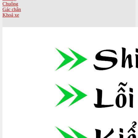
Chuông
Gác chân
Khoá xe