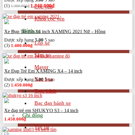
Giá
Giá
1.340.000
₫
(1)
1.360.000
₫
Cọc yên
gốc
hiện
là:
tại
Khoá cọc yên
1.360.000₫.
là:
1.340.000₫.
Bánh xe
Xe Đạp Trẻ Em 14 inch XAMING 2021 Nữ – Hồng
Được xếp hạng
5.00
5 sao
Lốp xe
(3)
1.400.000
₫
Săm xe
Mayer
Xe Đạp Trẻ Em XAMING X4 – 14 inch
Nan hoa
Được xếp hạng
5.00
5 sao
(2)
1.450.000
₫
Trục bánh
Bạc đạn bánh xe
Xe đạp trẻ em SHUKYO S3 – 14 inch
Ghi đông
1.450.000
₫
Tay lái