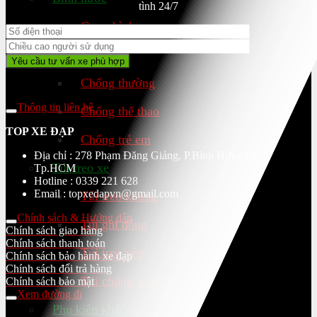
tình 24/7
Gọng bình
Chân chống
Chống thường
Thông tin liên hệ
Chống thể thao
TOP XE ĐẠP
Chống trẻ em
Địa chỉ : 278 Phạm Đăng Giảng, P.Bình Hưng Hoà,
Túi treo xe
Tp.HCM
Hotline : 0339 221 628
Email : topxedapvn@gmail.com
Túi treo khung
Chính sách & Hướng dẫn
Túi ghi đông
Chính sách giao hàng
Chính sách thanh toán
Túi treo yên
Chính sách bảo hành xe đạp
Chính sách đổi trả hàng
Túi chống nước
Chính sách bảo mật
Xem đường đi
Phụ kiện khác