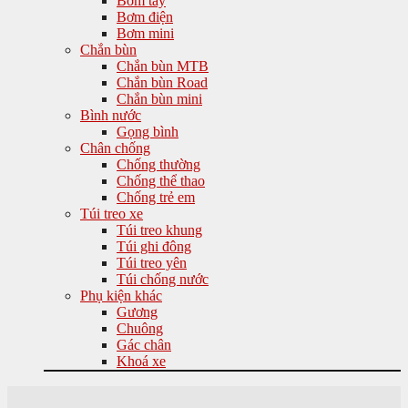
Bơm tay
Bơm điện
Bơm mini
Chắn bùn
Chắn bùn MTB
Chắn bùn Road
Chắn bùn mini
Bình nước
Gọng bình
Chân chống
Chống thường
Chống thể thao
Chống trẻ em
Túi treo xe
Túi treo khung
Túi ghi đông
Túi treo yên
Túi chống nước
Phụ kiện khác
Gương
Chuông
Gác chân
Khoá xe