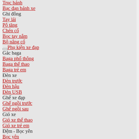
Trục bánh
Bạc đạn bánh xe
Ghi đông
Tay lái
Pô tăng
Chén cổ
Bọc tay nắm
Bộ nâng cổ
Phụ kiện xe đạp
Gác baga
Baga phổ thông
Baga thể thao
Baga trẻ em
Đèn xe
Đèn trước
Đèn hậu
Đèn USB
Ghế xe đạp
Ghế ngồi trước
Ghế ngồi sau
Giỏ xe
Giỏ xe thể thao
Giỏ xe trẻ em
Đệm - Bọc yên
Bọc yên