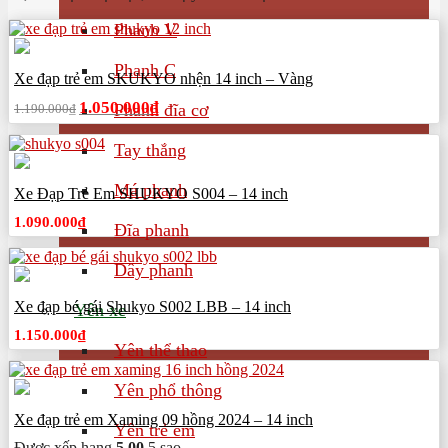
Phanh V
Phanh C
Xe đạp trẻ em SKUKYO nhện 14 inch – Vàng
Giá
Giá
1.050.000
₫
Phanh đĩa cơ
1.190.000
₫
gốc
hiện
là:
tại
Tay thắng
1.190.000₫.
là:
1.050.000₫.
Má phanh
Xe Đạp Trẻ Em SHUKYO S004 – 14 inch
1.090.000
₫
Đĩa phanh
Dây phanh
Xe đạp bé gái Shukyo S002 LBB – 14 inch
Yên xe
1.150.000
₫
Yên thể thao
Yên phổ thông
Xe đạp trẻ em Xaming 09 hồng 2024 – 14 inch
Yên trẻ em
Được xếp hạng
5.00
5 sao