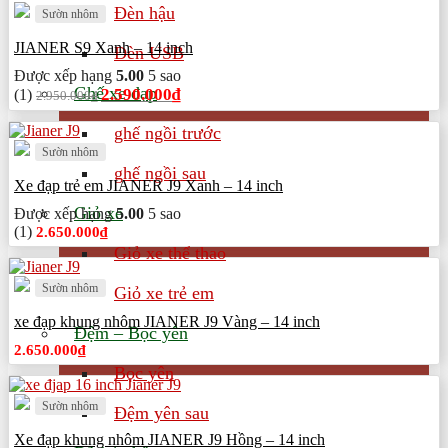
2.100.000₫.
là:
Đèn hậu
Sườn nhôm
1.950.000₫.
JIANER S9 Xanh – 14 inch
Đèn USB
Được xếp hạng
5.00
5 sao
Ghế xe đạp
Giá
Giá
2.590.000
₫
(1)
2.950.000
₫
gốc
hiện
là:
tại
ghế ngồi trước
2.950.000₫.
là:
Sườn nhôm
2.590.000₫.
ghế ngồi sau
Xe đạp trẻ em JIANER J9 Xanh – 14 inch
Giỏ xe
Được xếp hạng
5.00
5 sao
(1)
2.650.000
₫
Giỏ xe thể thao
Sườn nhôm
Giỏ xe trẻ em
xe đạp khung nhôm JIANER J9 Vàng – 14 inch
Đệm – Bọc yên
2.650.000
₫
Bọc yên
Sườn nhôm
Đệm yên sau
Xe đạp khung nhôm JIANER J9 Hồng – 14 inch