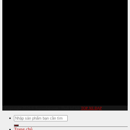
Copyright 2026 © Topxedap.com | Thiết kế bởi
TOP XE ĐẠP
Tìm
kiếm:
Trang chủ