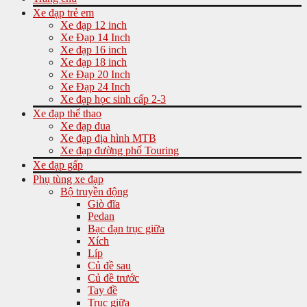
Xe đạp trẻ em
Xe đạp 12 inch
Xe Đạp 14 Inch
Xe đạp 16 inch
Xe đạp 18 inch
Xe Đạp 20 Inch
Xe Đạp 24 Inch
Xe đạp học sinh cấp 2-3
Xe đạp thể thao
Xe đạp đua
Xe đạp địa hình MTB
Xe đạp đường phố Touring
Xe đạp gấp
Phụ tùng xe đạp
Bộ truyền động
Giò đĩa
Pedan
Bạc đạn trục giữa
Xích
Líp
Củ đề sau
Củ đề trước
Tay đề
Trục giữa