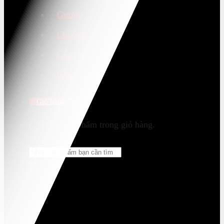
Gương
Chuông
Gác chân
Khoá xe
Giỏ hàng
Chưa có sản phẩm trong giỏ hàng.
Tìm
kiếm: