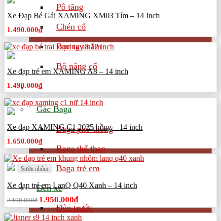
Pô tăng
Xe Đạp Bé Gái XAMING XM03 Tím – 14 Inch
Chén cổ
1.490.000
₫
Bọc tay nắm
Bộ nâng cổ
Xe đạp trẻ em XAMING A8 – 14 inch
1.490.000
₫
Phụ kiện xe đạp
Gác Baga
Xe đạp XAMING C1 2025 hồng – 14 inch
Baga phổ thông
1.650.000
₫
Baga thể thao
Baga trẻ em
Sườn nhôm
Xe đạp trẻ em LanQ Q40 Xanh – 14 inch
Đèn xe
Giá
Giá
1.950.000
₫
2.100.000
₫
gốc
hiện
Đèn trước
là:
tại