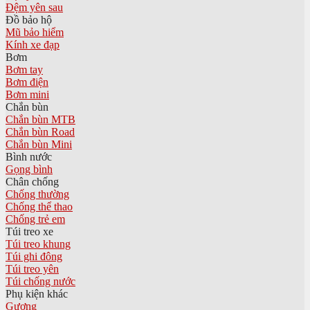
Đệm yên sau
Đồ bảo hộ
Mũ bảo hiểm
Kính xe đạp
Bơm
Bơm tay
Bơm điện
Bơm mini
Chắn bùn
Chắn bùn MTB
Chắn bùn Road
Chắn bùn Mini
Bình nước
Gọng bình
Chân chống
Chống thường
Chống thể thao
Chống trẻ em
Túi treo xe
Túi treo khung
Túi ghi đông
Túi treo yên
Túi chống nước
Phụ kiện khác
Gương