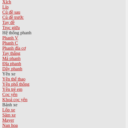
Xích
Líp
Củ đề sau
Củ đề trước
Tay đề
Trục giữa
Hệ thống phanh
Phanh V
Phanh C
Phanh đĩa cơ
Tay thắng
Má phanh
Đĩa phanh
Dây phanh
Yên xe
Yên thể thao
Yên phổ thông
Yên trẻ em
Cọc yên
Khoá cọc yên
Bánh xe
Lốp xe
Săm xe
Mayer
Nan hoa