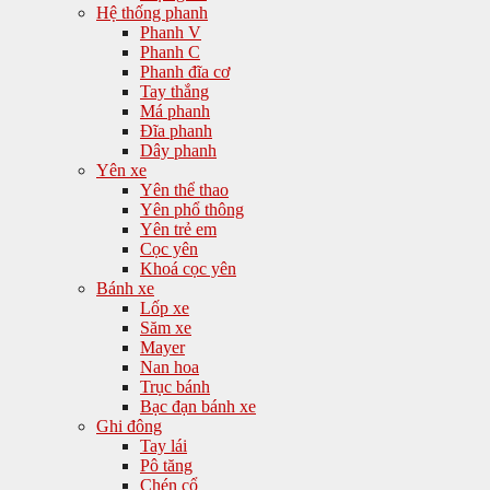
Hệ thống phanh
Phanh V
Phanh C
Phanh đĩa cơ
Tay thắng
Má phanh
Đĩa phanh
Dây phanh
Yên xe
Yên thể thao
Yên phổ thông
Yên trẻ em
Cọc yên
Khoá cọc yên
Bánh xe
Lốp xe
Săm xe
Mayer
Nan hoa
Trục bánh
Bạc đạn bánh xe
Ghi đông
Tay lái
Pô tăng
Chén cổ