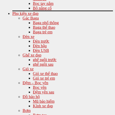
Bọc tay nắm
Bộ nâng cổ
Phụ kiện xe đạp
Gác Baga
Baga phổ thông
Baga thể thao
Baga trẻ em
Đèn xe
Đèn trước
Đèn hậu
Đèn USB
Ghế xe đạp
ghế ngồi trước
ghế ngồi sau
Giỏ xe
Giỏ xe thể thao
Giỏ xe trẻ em
Đệm – Bọc yên
Bọc yên
Đệm yên sau
Đồ bảo hộ
Mũ bảo hiểm
Kính xe đạp
Bơm