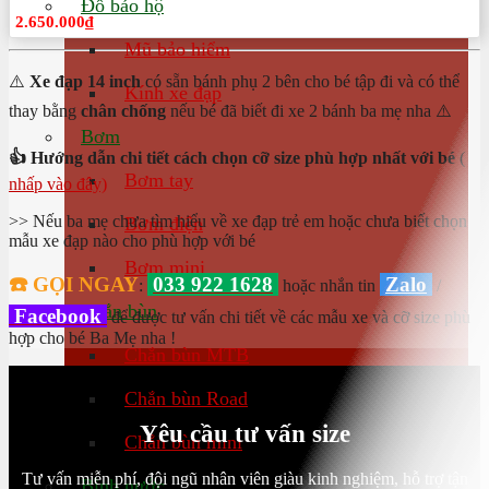
Đồ bảo hộ
2.650.000
₫
Mũ bảo hiểm
⚠️
Xe đạp 14 inch
có sẵn bánh phụ 2 bên cho bé tập đi và có thể
Kính xe đạp
thay bằng
chân chống
nếu bé đã biết đi xe 2 bánh ba mẹ nha ⚠️
Bơm
👍 Hướng dẫn chi tiết cách chọn cỡ size phù hợp nhất với bé
(
Bơm tay
nhấp vào đây)
>> Nếu ba mẹ chưa tìm hiểu về xe đạp trẻ em hoặc chưa biết chọn
Bơm điện
mẫu xe đạp nào cho phù hợp với bé
Bơm mini
☎️ GỌI NGAY
033 922 1628
Zalo
:
hoặc nhắn tin
/
Chắn bùn
Facebook
để được tư vấn chi tiết về các mẫu xe và cỡ size phù
hợp cho bé Ba Mẹ nha !
Chắn bùn MTB
Chắn bùn Road
Yêu cầu tư vấn size
Chắn bùn mini
Tư vấn miễn phí, đội ngũ nhân viên giàu kinh nghiệm, hỗ trợ tận
Bình nước