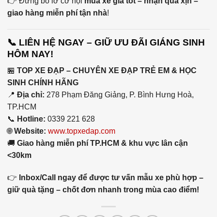
👉 Đừng bỏ lỡ cơ hội
mua xe giá tốt – nhận quà xịn –
giao hàng miễn phí tận nhà
!
📞 LIÊN HỆ NGAY – GIỮ ƯU ĐÃI GIÁNG SINH
HÔM NAY!
🏪
TOP XE ĐẠP – CHUYÊN XE ĐẠP TRẺ EM & HỌC
SINH CHÍNH HÃNG
📍
Địa chỉ:
278 Phạm Đăng Giảng, P. Bình Hưng Hoà,
TP.HCM
📞
Hotline:
0339 221 628
🌐
Website:
www.topxedap.com
🚚
Giao hàng miễn phí TP.HCM & khu vực lân cận
<30km
👉
Inbox/Call ngay để được tư vấn mẫu xe phù hợp –
giữ quà tặng – chốt đơn nhanh trong mùa cao điểm!