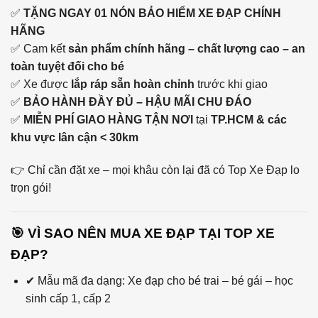
✅
TẶNG NGAY 01 NÓN BẢO HIỂM XE ĐẠP CHÍNH
HÃNG
✅ Cam kết
sản phẩm chính hãng – chất lượng cao – an
toàn tuyệt đối cho bé
✅ Xe được
lắp ráp sẵn hoàn chỉnh
trước khi giao
✅
BẢO HÀNH ĐẦY ĐỦ – HẬU MÃI CHU ĐÁO
✅
MIỄN PHÍ GIAO HÀNG TẬN NƠI
tại
TP.HCM & các
khu vực lân cận < 30km
👉 Chỉ cần đặt xe – mọi khâu còn lại đã có Top Xe Đạp lo
trọn gói!
🎯 VÌ SAO NÊN MUA XE ĐẠP TẠI TOP XE
ĐẠP?
✔ Mẫu mã đa dạng: Xe đạp cho bé trai – bé gái – học
sinh cấp 1, cấp 2