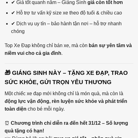
✔ Giá tốt quanh năm – Giáng Sinh
giá còn tốt hơn
✔ Hỗ trợ tư vấn kỹ size xe theo độ tuổi & chiều cao
✔ Dịch vụ uy tín – bảo hành tận nơi – hỗ trợ nhanh
chóng
Top Xe Đạp không chỉ bán xe, mà còn
bán sự yên tâm và
niềm vui cho cả gia đình
.
🎁 GIÁNG SINH NÀY – TẶNG XE ĐẠP, TRAO
SỨC KHỎE, GỬI TRỌN YÊU THƯƠNG
Một chiếc xe đạp mới không chỉ là món quà, mà còn là
động lực vận động, rèn luyện sức khỏe và phát triển
toàn diện
cho bé mỗi ngày.
⏰
Chương trình chỉ diễn ra đến hết 31/12 – Số lượng
quà tặng có hạn!