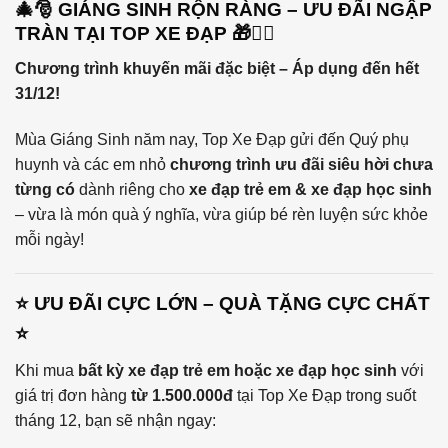
🎄🎅 GIÁNG SINH RỘN RÀNG – ƯU ĐÃI NGẬP
TRÀN TẠI TOP XE ĐẠP 🎁🚴‍♂️
Chương trình khuyến mãi đặc biệt – Áp dụng đến hết
31/12!
Mùa Giáng Sinh năm nay, Top Xe Đạp gửi đến Quý phụ
huynh và các em nhỏ
chương trình ưu đãi siêu hời chưa
từng có
dành riêng cho
xe đạp trẻ em & xe đạp học sinh
– vừa là món quà ý nghĩa, vừa giúp bé rèn luyện sức khỏe
mỗi ngày!
⭐ ƯU ĐÃI CỰC LỚN – QUÀ TẶNG CỰC CHẤT
⭐
Khi mua
bất kỳ xe đạp trẻ em hoặc xe đạp học sinh
với
giá trị đơn hàng
từ 1.500.000đ
tại Top Xe Đạp trong suốt
tháng 12, bạn sẽ nhận ngay: