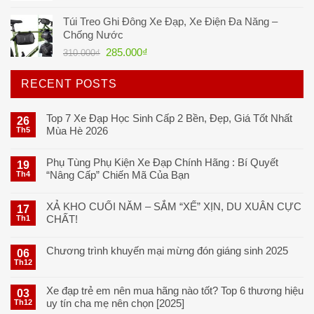
gốc
hiện
Túi Treo Ghi Đông Xe Đạp, Xe Điện Đa Năng –
là:
tại
Chống Nước
50.000₫.
là:
Giá
Giá
285.000
₫
310.000
₫
35.000₫.
gốc
hiện
là:
tại
RECENT POSTS
310.000₫.
là:
285.000₫.
Top 7 Xe Đạp Học Sinh Cấp 2 Bền, Đẹp, Giá Tốt Nhất
26
Mùa Hè 2026
Th5
Phụ Tùng Phụ Kiện Xe Đạp Chính Hãng : Bí Quyết
19
“Nâng Cấp” Chiến Mã Của Bạn
Th4
XẢ KHO CUỐI NĂM – SẮM “XẾ” XỊN, DU XUÂN CỰC
17
CHẤT!
Th1
Chương trình khuyến mại mừng đón giáng sinh 2025
06
Th12
Xe đạp trẻ em nên mua hãng nào tốt? Top 6 thương hiệu
03
uy tín cha mẹ nên chọn [2025]
Th12