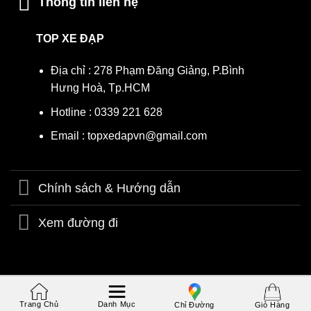
Thông tin liên hệ
TOP XE ĐẠP
Địa chỉ : 278 Phạm Đăng Giảng, P.Bình
Hưng Hoà, Tp.HCM
Hotline : 0339 221 628
Email : topxedapvn@gmail.com
Chính sách & Hướng dẫn
Xem đường đi
Copyright 2026 © Topxedap.com | Thiết kế bởi
TOP XE ĐẠP
Trang Chủ
Danh Mục
Chỉ Đường
Giỏ Hàng