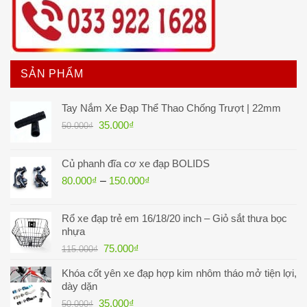
SẢN PHẨM
Tay Nắm Xe Đạp Thể Thao Chống Trượt | 22mm
Giá
Giá
35.000
₫
50.000
₫
gốc
hiện
là:
tại
Củ phanh đĩa cơ xe đạp BOLIDS
50.000₫.
là:
80.000
₫
–
150.000
₫
35.000₫.
Rổ xe đạp trẻ em 16/18/20 inch – Giỏ sắt thưa bọc
nhựa
Giá
Giá
75.000
₫
115.000
₫
gốc
hiện
Khóa cốt yên xe đạp hợp kim nhôm tháo mở tiện lợi,
là:
tại
dày dặn
115.000₫.
là:
Giá
Giá
35.000
₫
50.000
₫
75.000₫.