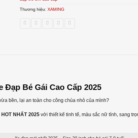
Thương hiệu:
XAMING
 Đạp Bé Gái Cao Cấp 2025
vừa bền, lại an toàn cho công chúa nhỏ của mình?
ấp HOT NHẤT 2025
với thiết kế tinh tế, màu sắc nữ tính, sang t
Xe đạp mới nhất 2025 – Size 20 inch cho bé gái 7-9 tuổi