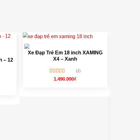
 êm ái , bền bỉ
-10%
, êm ái, bền bỉ
Xe Đạp Trẻ Em 18 inch XAMING
X4 – Xanh
h – 12
(2)
Được xếp
1.490.000
₫
hạng
5.00
5
Giá
sao
iện
ại
à:
.460.000₫.
LANQ46 N
ấp, lực bóp nhẹ