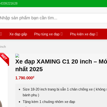
4339221628
ìm
iếm:
Xe đạp gấp
Phụ tùng xe đạp
Phụ kiện xe đạp
Inch
Xe đạp XAMING C1 20 inch – Mớ
nhất 2025
₫
1.790.000
Size 18-20 inch trang bị sẵn 1 chân chống xe ( không
bánh phụ )
Tặng kèm 1 chuông nhôm xe đạp