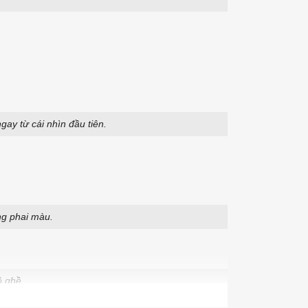
gay từ cái nhìn đầu tiên.
ng phai màu.
ồ ghề.