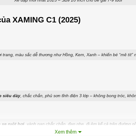
 của XAMING C1 (2025)
ời trang, màu sắc dễ thương như Hồng, Kem, Xanh – khiến bé “mê tít” n
 siêu dày
, chắc chắn, phủ sơn tĩnh điện 3 lớp – không bong tróc, khô
 xe ruột hơi
, vành nan chắc chắn, đạp nhẹ, đi êm kể cả trên đường g
Xem thêm