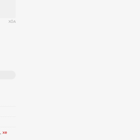
XÓA
,
xe