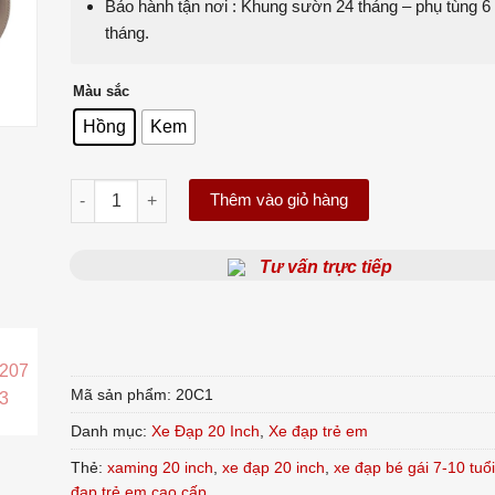
Bảo hành tận nơi : Khung sườn 24 tháng – phụ tùng 6
tháng.
Màu sắc
Hồng
Kem
Xe đạp XAMING C1 20 inch - Mới nhất 2025 số lượng
Thêm vào giỏ hàng
Tư vấn trực tiếp
Mã sản phẩm:
20C1
Danh mục:
Xe Đạp 20 Inch
,
Xe đạp trẻ em
Thẻ:
xaming 20 inch
,
xe đạp 20 inch
,
xe đạp bé gái 7-10 tuổi
đạp trẻ em cao cấp