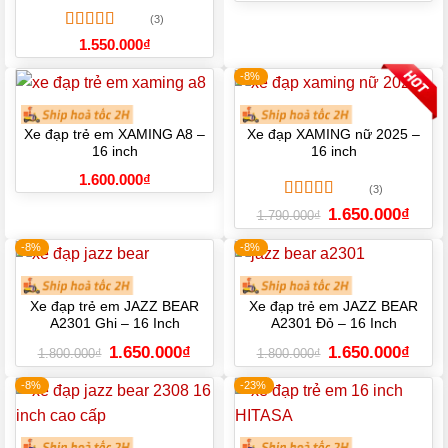
là:
tại
(3)
1.750.000₫.
là:
1.550.
Được xếp
1.550.000
₫
hạng
5.00
5
sao
-8%
Xe đạp trẻ em XAMING A8 –
Xe đạp XAMING nữ 2025 –
16 inch
16 inch
1.600.000
₫
(3)
Được xếp
Giá
Giá
1.650.000
₫
1.790.000
₫
gốc
hiện
hạng
5.00
5
là:
tại
sao
-8%
-8%
1.790.000₫.
là:
1.650.
Xe đạp trẻ em JAZZ BEAR
Xe đạp trẻ em JAZZ BEAR
A2301 Ghi – 16 Inch
A2301 Đỏ – 16 Inch
Giá
Giá
Giá
Giá
1.650.000
₫
1.650.000
₫
1.800.000
₫
1.800.000
₫
gốc
hiện
gốc
hiện
là:
tại
là:
tại
-8%
-23%
1.800.000₫.
là:
1.800.000₫.
là:
1.650.000₫.
1.650.