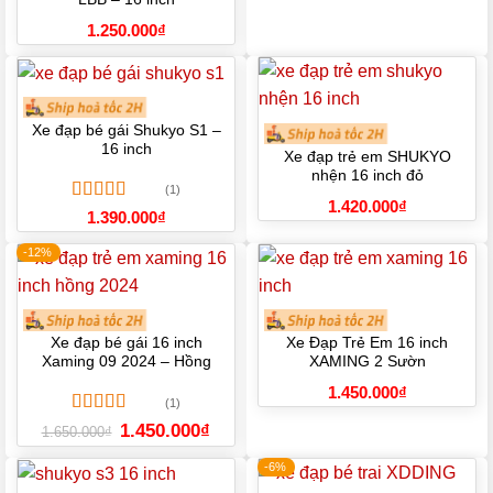
1.250.000
₫
Xe đạp bé gái Shukyo S1 –
16 inch
Xe đạp trẻ em SHUKYO
nhện 16 inch đỏ
(1)
1.420.000
₫
Được xếp
1.390.000
₫
hạng
5.00
5
sao
-12%
Xe đạp bé gái 16 inch
Xe Đạp Trẻ Em 16 inch
Xaming 09 2024 – Hồng
XAMING 2 Sườn
1.450.000
₫
(1)
Được xếp
Giá
Giá
1.450.000
₫
1.650.000
₫
gốc
hiện
hạng
5.00
5
là:
tại
sao
-6%
1.650.000₫.
là:
1.450.000₫.