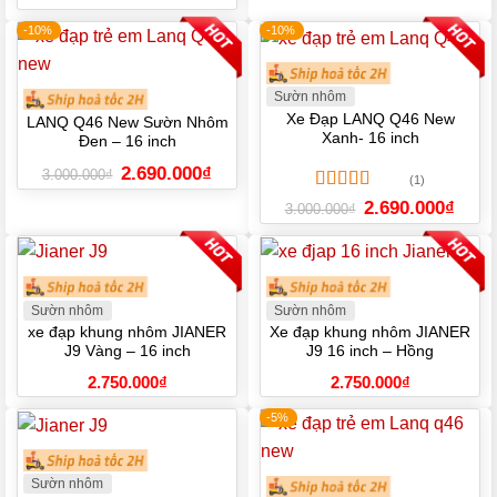
gốc
hiện
2.500.000₫.
là:
là:
tại
2.100.
-10%
-10%
2.500.000₫.
là:
2.100.000₫.
Sườn nhôm
Xe Đạp LANQ Q46 New
LANQ Q46 New Sườn Nhôm
Xanh- 16 inch
Đen – 16 inch
Giá
Giá
2.690.000
₫
3.000.000
₫
(1)
gốc
hiện
là:
tại
Được xếp
Giá
Giá
2.690.000
₫
3.000.000
₫
3.000.000₫.
là:
gốc
hiện
hạng
5.00
5
2.690.000₫.
là:
tại
sao
3.000.000₫.
là:
2.690.
Sườn nhôm
Sườn nhôm
xe đạp khung nhôm JIANER
Xe đạp khung nhôm JIANER
J9 Vàng – 16 inch
J9 16 inch – Hồng
2.750.000
₫
2.750.000
₫
-5%
Sườn nhôm