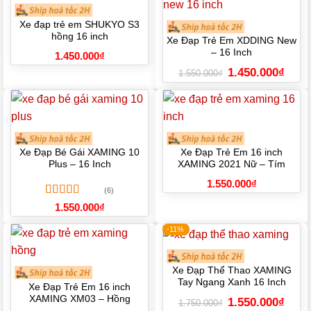
Xe đạp trẻ em SHUKYO S3
hồng 16 inch
Xe Đạp Trẻ Em XDDING New
– 16 Inch
1.450.000
₫
Giá
Giá
1.450.000
₫
1.550.000
₫
gốc
hiện
là:
tại
1.550.000₫.
là:
1.450.
Xe Đạp Bé Gái XAMING 10
Xe Đạp Trẻ Em 16 inch
Plus – 16 Inch
XAMING 2021 Nữ – Tím
1.550.000
₫
(6)
Được xếp
1.550.000
₫
hạng
5.00
5
sao
-11%
Xe Đạp Thể Thao XAMING
Tay Ngang Xanh 16 Inch
Xe Đạp Trẻ Em 16 inch
XAMING XM03 – Hồng
Giá
Giá
1.550.000
₫
1.750.000
₫
gốc
hiện