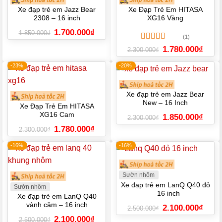
Xe đạp trẻ em Jazz Bear
Xe Đạp Trẻ Em HITASA
2308 – 16 inch
XG16 Vàng
Giá
Giá
1.700.000
₫
1.850.000
₫
(1)
gốc
hiện
là:
tại
Được xếp
Giá
Giá
1.780.000
₫
2.300.000
₫
1.850.000₫.
là:
gốc
hiện
hạng
5.00
5
1.700.000₫.
là:
tại
sao
-23%
-20%
2.300.000₫.
là:
1.780.
Xe đạp trẻ em Jazz Bear
New – 16 Inch
Xe Đạp Trẻ Em HITASA
XG16 Cam
Giá
Giá
1.850.000
₫
2.300.000
₫
gốc
hiện
Giá
Giá
1.780.000
₫
là:
tại
2.300.000
₫
gốc
hiện
2.300.000₫.
là:
là:
tại
1.850.
-16%
-16%
2.300.000₫.
là:
1.780.000₫.
Sườn nhôm
Xe đạp trẻ em LanQ Q40 đỏ
Sườn nhôm
– 16 inch
Xe đạp trẻ em LanQ Q40
vành căm – 16 inch
Giá
Giá
2.100.000
₫
2.500.000
₫
gốc
hiện
Giá
Giá
2.100.000
₫
là:
tại
2.500.000
₫