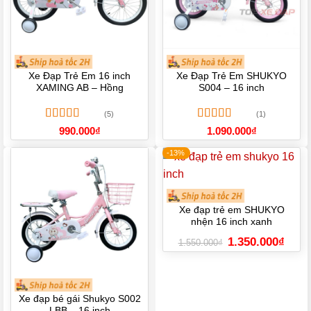
Xe Đạp Trẻ Em 16 inch
Xe Đạp Trẻ Em SHUKYO
XAMING AB – Hồng
S004 – 16 inch
(5)
(1)
Được xếp
Được xếp
990.000
₫
1.090.000
₫
hạng
5.00
5
hạng
5.00
5
sao
sao
-13%
Xe đạp trẻ em SHUKYO
nhện 16 inch xanh
Giá
Giá
1.350.000
₫
1.550.000
₫
gốc
hiện
là:
tại
1.550.000₫.
là:
1.350.
Xe đạp bé gái Shukyo S002
LBB – 16 inch