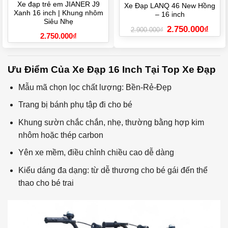
Xe đạp trẻ em JIANER J9
Xe Đạp LANQ 46 New Hồng
Xanh 16 inch | Khung nhôm
– 16 inch
Siêu Nhẹ
Giá
Giá
2.750.000
₫
2.900.000
₫
gốc
hiện
2.750.000
₫
là:
tại
2.900.000₫.
là:
2.750.
Ưu Điểm Của Xe Đạp 16 Inch Tại Top Xe Đạp
Mẫu mã chọn lọc chất lượng: Bền-Rẻ-Đẹp
Trang bị bánh phụ tập đi cho bé
Khung sườn chắc chắn, nhẹ, thường bằng hợp kim
nhôm hoặc thép carbon
Yên xe mềm, điều chỉnh chiều cao dễ dàng
Kiểu dáng đa dạng: từ dễ thương cho bé gái đến thể
thao cho bé trai