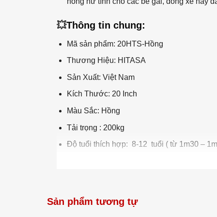
hồng nữ tính cho các bé gái, dòng xe này đ
💥
Thông tin chung:
Mã sản phẩm: 20HTS-Hồng
Thương Hiệu: HITASA
Sản Xuất: Việt Nam
Kích Thước: 20 Inch
Màu Sắc: Hồng
Tải trọng : 200kg
Độ tuổi thích hợp: 8-12 tuổi ( từ 1m30 – 1m
Sản phẩm tương tự
Khung sườn thép dà