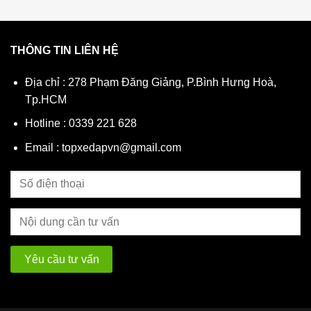
Đặc điểm nổi bật xe đạp Hi
THÔNG TIN LIÊN HỆ
Xe được thiết kế kiểu dáng nữ tính , nhẹ nhà
Địa chỉ : 278 Phạm Đăng Giảng, P.Bình Hưng Hoà,
Khung sắt dày , các mối hàn đẹp, chắc chắn
Tp.HCM
Lớp sơn bền, chống bong chóc tốt trong thờ
Hotline : 0339 221 628
Tem xe in chìm nên không lo bị bong tem d
Email : topxedapvn@gmail.com
Bánh có ruột bơm hơi cao cấp giúp bé đạp
Yên và tay lái có thể tuỳ chỉnh cao thấp để
Thắng đùm dễ sử dụng, bóp nhẹ, thắng ăn
Bộ Sên Líp cao cấp, trơn tru, giúp bé đạp m
Màu sắc : Hồng, Xanh dương, Đỏ
Tải trọng : 200kg