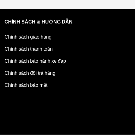
tasa 20 inch:
CHÍNH SÁCH & HƯỚNG DẪN
ng ( các bé gái rất thích)
Chính sách giao hàng
 và các vòng bi cao cấp giúp bố mẹ có thể yên tâm cho bé sử d
Chính sách thanh toán
i gian dài sử dụng và an toàn cho sức khỏe
ecan như các loại tem dán thông thường
Chính sách bảo hành xe đạp
 nhẹ và êm
Chính sách đổi trả hàng
 phù hợp với chiều cao của bé
Chính sách bảo mật
ượt, Bon nhẹ, bền với thời gian