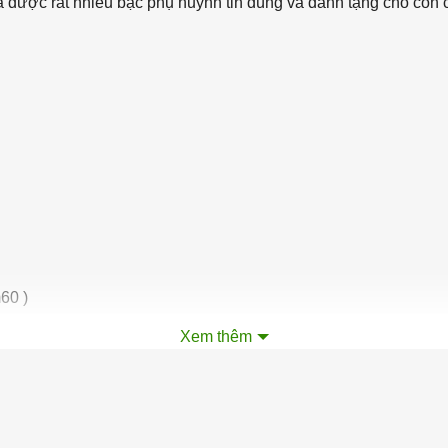
ã được rất nhiều bậc phụ huynh tin dùng và dành tặng cho con 
60 )
Xem thêm
y dặn, chắc chắn, tem xe in chìm, kết hợp sơn tĩnh điện cao cấp, chốn