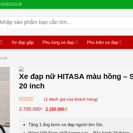
4339221628
ìm
iếm:
Xe đạp gấp
Phụ tùng xe đạp
Phụ kiện xe đạp
Inch
Xe đạp nữ HITASA màu hồng – S
20 inch
(
1
đánh giá của khách hàng)
5.00
1
trên 5
Giá
₫
Giá
2.700.000
₫
2.150.000
dựa trên
gốc
hiện
đánh giá
là:
tại
2.700.000₫.
là:
Tặng 1 ống bơm xe đạp người lớn Xịn.
2.150.000₫.
Hàng Việt Nam chất lượng cao – Bảo hành 24 tháng