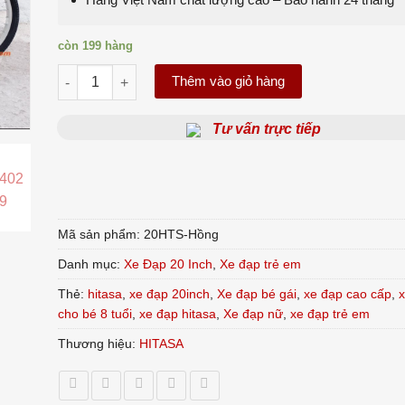
còn 199 hàng
Xe đạp nữ HITASA màu hồng - Size 20 inch số lượng
Thêm vào giỏ hàng
Tư vấn trực tiếp
Mã sản phẩm:
20HTS-Hồng
Danh mục:
Xe Đạp 20 Inch
,
Xe đạp trẻ em
Thẻ:
hitasa
,
xe đạp 20inch
,
Xe đạp bé gái
,
xe đạp cao cấp
,
x
cho bé 8 tuổi
,
xe đạp hitasa
,
Xe đạp nữ
,
xe đạp trẻ em
Thương hiệu:
HITASA