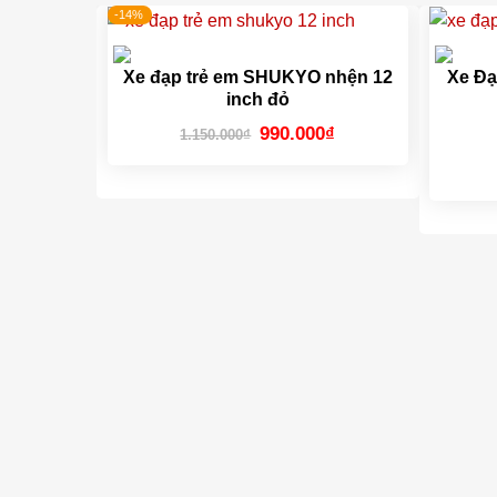
-14%
Xe đạp trẻ em SHUKYO nhện 12
Xe Đạ
inch đỏ
Giá
Giá
990.000
₫
1.150.000
₫
gốc
hiện
là:
tại
1.150.000₫.
là:
990.000₫.