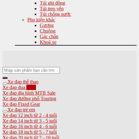
Túi ghi đông
Túi treo yên
Túi chống nước
Phụ kiện khác
Gương
Chuông
Gác chân
Khoá xe
Tìm
kiếm:
Xe đạp thể thao
Xe đạp đua
Xe đạp địa hình MTB
Xe đạp đường phố Touring
Xe đạp Fixed Gear
Xe đạp trẻ em
Xe đạp 12 inch từ 2 - 4 tuổi
Xe đạp 14 inch từ 3 - 5 tuổi
Xe đạp 16 inch từ 4 - 6 tuổi
Xe đạp 18 inch từ 5 - 7 tuổi
Xe đạp 20 inch từ 7 - 10 tuổi