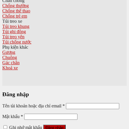
Chân chống
Chống thường
Chống thể thao
Chống trẻ em
Túi treo xe
Túi treo khung
Túi ghi đông
Túi treo yên
Túi chống nước
Phụ kiện khác
Gương
Chuông
Gác chân
Khoá xe
Đăng nhập
Tên tài khoản hoặc địa chỉ email
*
Mật khẩu
*
Ghi nhớ mật khẩu
Đăng nhập