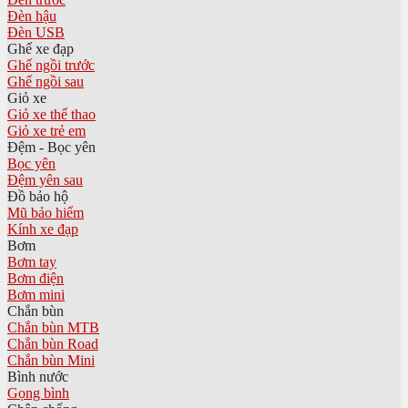
Đèn hậu
Đèn USB
Ghế xe đạp
Ghế ngồi trước
Ghế ngồi sau
Giỏ xe
Giỏ xe thể thao
Giỏ xe trẻ em
Đệm - Bọc yên
Bọc yên
Đệm yên sau
Đồ bảo hộ
Mũ bảo hiểm
Kính xe đạp
Bơm
Bơm tay
Bơm điện
Bơm mini
Chắn bùn
Chắn bùn MTB
Chắn bùn Road
Chắn bùn Mini
Bình nước
Gọng bình