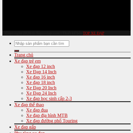
Copyright 2026 © Topxedap.com | Thiết kế bởi
TOP XE ĐẠP
Tìm
kiếm:
Trang chủ
Xe đạp trẻ em
Xe đạp 12 inch
Xe Đạp 14 Inch
Xe đạp 16 inch
Xe đạp 18 inch
Xe Đạp 20 Inch
Xe Đạp 24 Inch
Xe đạp học sinh cấp 2-3
Xe đạp thể thao
Xe đạp đua
Xe đạp địa hình MTB
Xe đạp đường phố Touring
Xe đạp gấp