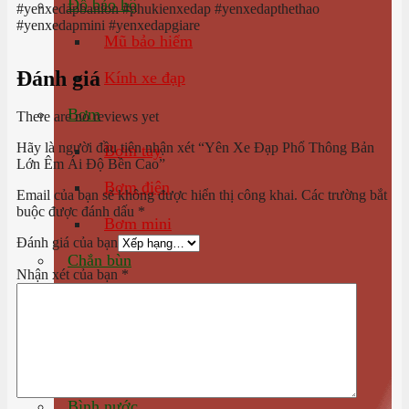
Đồ bảo hộ
#yenxedapbanlon #phukienxedap #yenxedapthethao
#yenxedapmini #yenxedapgiare
Mũ bảo hiểm
Đánh giá
Kính xe đạp
Bơm
There are no reviews yet
Hãy là người đầu tiên nhận xét “Yên Xe Đạp Phổ Thông Bản
Bơm tay
Lớn Êm Ái Độ Bền Cao”
Bơm điện
Email của bạn sẽ không được hiển thị công khai.
Các trường bắt
buộc được đánh dấu
*
Bơm mini
Đánh giá của bạn
Chắn bùn
Nhận xét của bạn
*
Chắn bùn MTB
Chắn bùn Road
Chắn bùn mini
Bình nước