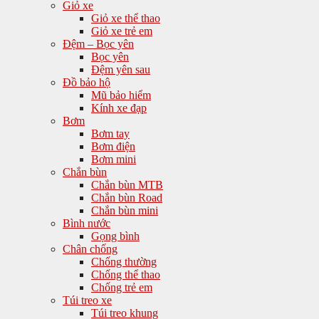
Giỏ xe
Giỏ xe thể thao
Giỏ xe trẻ em
Đệm – Bọc yên
Bọc yên
Đệm yên sau
Đồ bảo hộ
Mũ bảo hiểm
Kính xe đạp
Bơm
Bơm tay
Bơm điện
Bơm mini
Chắn bùn
Chắn bùn MTB
Chắn bùn Road
Chắn bùn mini
Bình nước
Gọng bình
Chân chống
Chống thường
Chống thể thao
Chống trẻ em
Túi treo xe
Túi treo khung