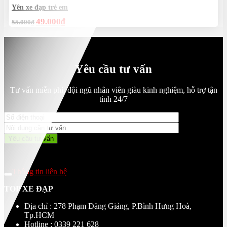
45.000₫.
Yên xe đạp trẻ em
Giá
Giá
49.000
₫
55.000
₫
gốc
hiện
là:
tại
55.000₫.
là:
49.000₫.
Yêu cầu tư vấn
Tư vấn miễn phí, đội ngũ nhân viên giàu kinh nghiệm, hỗ trợ tận
tình 24/7
Thông tin liên hệ
TOP XE ĐẠP
Địa chỉ : 278 Phạm Đăng Giảng, P.Bình Hưng Hoà,
Tp.HCM
Hotline : 0339 221 628