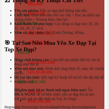
📐 Thông Số Kỹ Thuật Chi Tiết
Đèn hậu
Tên sản phẩm:
Yên xe đạp phổ thông bản lớn.
Đèn USB
Chất liệu:
Đệm mút đàn hồi cao cấp + Bọc da nhân tạo
chống thấm + Khung thép chịu lực.
Ghế xe đạp
Kích thước xe phù hợp:
Các dòng xe đạp size 18, 20,
22, 24, 26, 27 inch.
ghế ngồi trước
Màu sắc tùy chọn:
Đỏ, Xanh Dương, Hồng.
🎯 Tại Sao Nên Mua Yên Xe Đạp Tại
ghế ngồi sau
Top Xe Đạp?
Giỏ xe
Hàng chất lượng cao:
Cam kết sản phẩm bền bỉ, êm ái
Giỏ xe thể thao
đúng như mô tả.
Mẫu mã như ảnh:
Hình ảnh chụp thực tế, màu sắc chuẩn
Giỏ xe trẻ em
chỉnh.
Hỗ trợ tận tình:
Đội ngũ kỹ thuật hỗ trợ tư vấn lắp đặt dễ
Đệm – Bọc yên
dàng tại nhà.
Hết đau mỏi, lái xe thoải mái ngay hôm nay!
Ấn
Bọc yên
MUA NGAY
để sở hữu chiếc yên xe đạp êm ái này
với mức giá ưu đãi nhất tại Top Xe Đạp!
Đệm yên sau
#topxedap #yenxedap #yenxedapphothong #yenxedapemai