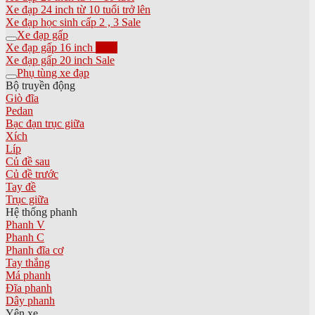
Xe đạp 24 inch từ 10 tuổi trở lên
Xe đạp học sinh cấp 2 , 3
Xe đạp gấp
Xe đạp gấp 16 inch
Xe đạp gấp 20 inch
Phụ tùng xe đạp
Bộ truyền động
Giò đĩa
Pedan
Bạc đạn trục giữa
Xích
Líp
Củ đề sau
Củ đề trước
Tay đề
Trục giữa
Hệ thống phanh
Phanh V
Phanh C
Phanh đĩa cơ
Tay thắng
Má phanh
Đĩa phanh
Dây phanh
Yên xe