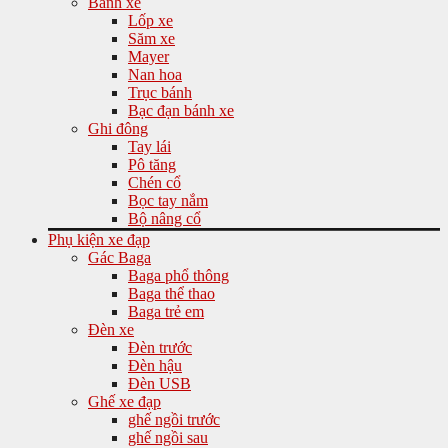
Bánh xe
Lốp xe
Săm xe
Mayer
Nan hoa
Trục bánh
Bạc đạn bánh xe
Ghi đông
Tay lái
Pô tăng
Chén cổ
Bọc tay nắm
Bộ nâng cổ
Phụ kiện xe đạp
Gác Baga
Baga phổ thông
Baga thể thao
Baga trẻ em
Đèn xe
Đèn trước
Đèn hậu
Đèn USB
Ghế xe đạp
ghế ngồi trước
ghế ngồi sau