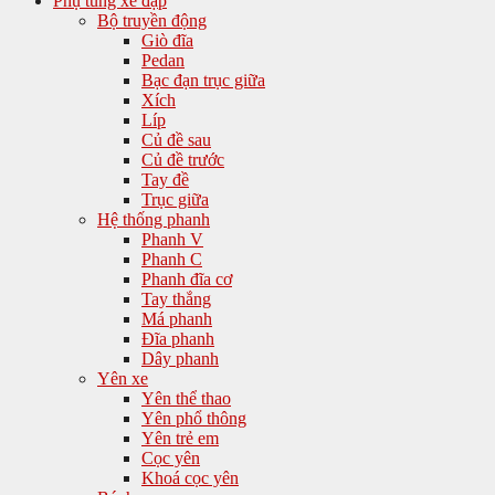
Phụ tùng xe đạp
Bộ truyền động
Giò đĩa
Pedan
Bạc đạn trục giữa
Xích
Líp
Củ đề sau
Củ đề trước
Tay đề
Trục giữa
Hệ thống phanh
Phanh V
Phanh C
Phanh đĩa cơ
Tay thắng
Má phanh
Đĩa phanh
Dây phanh
Yên xe
Yên thể thao
Yên phổ thông
Yên trẻ em
Cọc yên
Khoá cọc yên