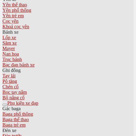
Yên thể thao
Yên phổ thông
Yên trẻ em
Cọc yên
Khoá cọc yên
Bánh xe
Lốp xe
Săm xe
Mayer
Nan hoa
Trục bánh
Bạc đạn bánh xe
Ghi đông
Tay lái
Pô tăng
Chén cổ
Bọc tay nắm
Bộ nâng cổ
Phụ kiện xe đạp
Gác baga
Baga phổ thông
Baga thể thao
Baga trẻ em
Đèn xe
Đèn trước