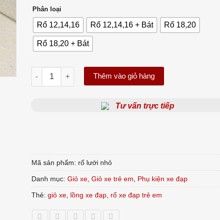
Phân loại
Rổ 12,14,16
Rổ 12,14,16 + Bát
Rổ 18,20
Rổ 18,20 + Bát
Rổ Xe Đạp Trẻ Em Lưới Tổ Ong Dày Dặn (Size 12 - 20 In
Thêm vào giỏ hàng
Tư vấn trực tiếp
Mã sản phẩm:
rổ lưới nhỏ
Danh mục:
Giỏ xe
,
Giỏ xe trẻ em
,
Phụ kiện xe đạp
Thẻ:
giỏ xe
,
lồng xe đạp
,
rổ xe đạp trẻ em