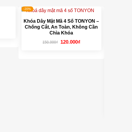
-20%
-8%
Khóa Dây Mật Mã 4 Số TONYON –
Chống Cắt, An Toàn, Không Cần
 cổ xe. Combo này bao gồm rổ, ốc vít và thêm
á
Chìa Khóa
n
Giá
Giá
120.000
₫
150.000
₫
.000₫.
gốc
hiện
là:
tại
150.000₫.
là:
120.000₫.
Túi Treo
Cứn
25