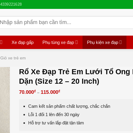
4339221628
ìm
iếm:
Xe đạp gấp
Phụ tùng xe đạp
Phụ kiện xe đạp
Giỏ xe trẻ em
Rổ Xe Đạp Trẻ Em Lưới Tổ Ong
Dặn (Size 12 – 20 Inch)
₫
₫
70.000
115.000
–
Cam kết sản phẩm chất lượng, chắc chắn
Lỗi 1 đổi 1 lên đến 30 ngày
Hỗ trợ tư vấn lắp đặt tận tâm