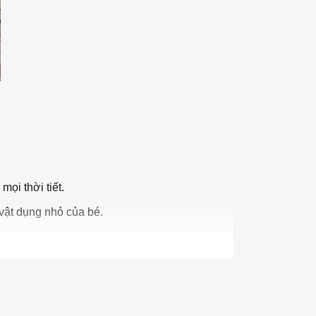
ọi thời tiết.
vật dụng nhỏ của bé.
phút.