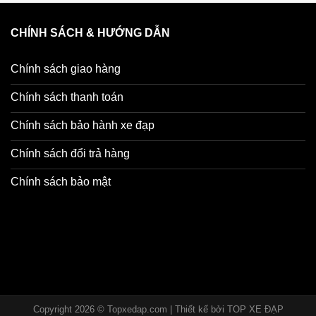
(Hoặc thêm bát chữ T tùy phân loại)
CHÍNH SÁCH & HƯỚNG DẪN
 10 tuổi.
Chính sách giao hàng
Chính sách thanh toán
ng cao.
Chính sách bảo hành xe đạp
ỗi do nhà sản xuất hoặc thiếu phụ kiện.
Chính sách đổi trả hàng
n tình.
Chính sách bảo mật
e đạp của bé thêm tiện lợi và cá tính nào ba mẹ ơi!
ch #roxedap16inch #roxedap20inch #gioxedapsat #roluoitoon
Copyright 2026 © Topxedap.com | Thiết kế bởi
TOP XE ĐẠP