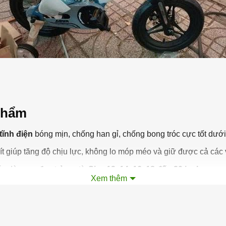
 phẩm
tĩnh điện
bóng mịn, chống han gỉ, chống bong tróc cực tốt dưới m
ít giúp tăng độ chịu lực, không lo móp méo và giữ được cả các 
ác dòng xe đạp trẻ em từ
Size 12, 14, 16, 18 đến 20 inch
.
Xem thêm
 đủ ốc, bát gắn
giúp ba mẹ dễ dàng lắp đặt tại nhà chỉ trong 5 
theo nhu cầu)