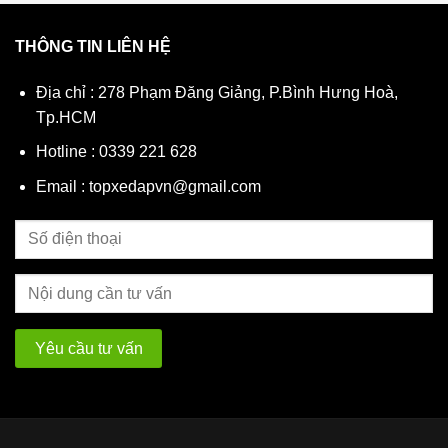
Chất liệu: Sắt sơn tĩnh điện (Màu Đen)
Bộ sản phẩm gồm: 1 Rổ + Bộ ốc bát lắp đặt 
THÔNG TIN LIÊN HỆ
Ứng dụng: Phù hợp cho xe đạp trẻ em từ 3 –
Địa chỉ : 278 Phạm Đăng Giảng, P.Bình Hưng Hoà,
Cam kết từ Shop
Tp.HCM
Hotline : 0339 221 628
Hàng chuẩn ảnh, lưới sắt dày dặn chất lượ
Email : topxedapvn@gmail.com
Đổi trả miễn phí nếu sản phẩm bị hư hỏng, l
Hỗ trợ kỹ thuật, hướng dẫn lắp đặt online tậ
👉 Bấm “Mua ngay” để tân trang cho chiếc x
#rovedaptreem #gioxedapchobe #roxedap12in
#gioxedapgiare