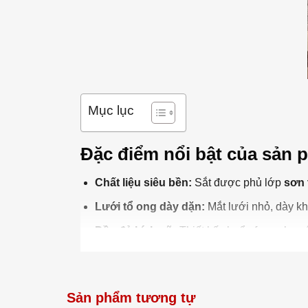
Mục lục
Đặc điểm nổi bật của sản
Chất liệu siêu bền:
Sắt được phủ lớp
sơn 
Lưới tổ ong dày dặn:
Mắt lưới nhỏ, dày kh
Đầy đủ kích cỡ:
Thiết kế chuẩn form cho c
Tặng kèm phụ kiện:
Mỗi rổ đều đi kèm
đầy
Phân loại sản phẩm (Chọn 
Sản phẩm tương tự