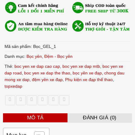
Mã sản phẩm:
Bọc_GEL_1
Danh mục:
Bọc yên
,
Đệm - Bọc yên
Thẻ:
boc yen xe dap cao cap
,
boc yen xe dap mtb
,
boc yen xe
dap road
,
boc yen xe dap the thao
,
bọc yên xe đạp
,
chong dau
mong xe dap
,
đệm yên xe đạp
,
Phụ kiện xe đạp thể thao
,
topxedap
MÔ TẢ
ĐÁNH GIÁ (0)