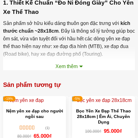
1. Thiết Kế Chuẩn “Đo Ni Đóng Giày” Cho Yên
Xe Thể Thao
Sản phẩm sở hữu kiểu dáng thuôn gọn đặc trưng với
kích
thước chuẩn ~28x18cm
. Đây là thông số lý tưởng giúp bọc
ôm sát, vừa vặn tuyệt đối với hầu hết các dòng yên xe đạp
thể thao hiện nay như: xe đạp địa hình (MTB), xe đạp đua
(Road bike), hay xe đạp đường phố (Touring).
Xem thêm
2. Trải Nghiệm Cao Cấp – Tạm Biệt Cơn Đau
Mỏi
Sản phẩm tương tự
Đệm dày đàn hồi tốt:
Lớp lõi đệm mút xốp cao cấp, độ
dày lên đến 4cm cực êm, giúp hấp thụ các lực rung chấn
-19%
-5%
từ mặt đường, giảm tối đa áp lực lên vùng xương chậu.
Nệm yên xe đạp cho người
Bọc Yên Xe Đạp Thể Thao
Tối ưu hiệu suất tập luyện:
Mang lại sự thoải mái tối đa
ngồi sau
28x18cm | Êm Ái, Chuyên
Dụng
cho các biker, giúp bạn tập trung nâng cao tốc độ và
(1)
Giá
Giá
95.000
₫
chinh phục những quãng đường xa hơn mà không lo đau
100.000
₫
gốc
hiện
Được xếp
Giá
Giá
65.000
₫
80.000
₫