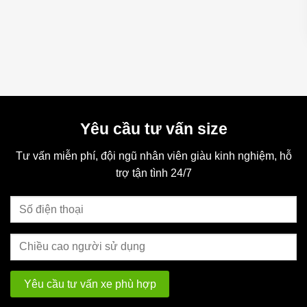
🔧 Tùy Chỉnh Linh Hoạt – Tiết Kiệm Dài Lâu
Với
trụ yên và tay lái điều chỉnh độ cao lên đến 10cm
, chỉ
cần mua một chiếc là bé có thể dùng từ 4 đến 5 năm!
👉 Tiết kiệm cho bố mẹ – Tiện lợi cho bé!
Yêu cầu tư vấn size
Dễ dàng tăng giảm chiều cao tay lái chỉ bằng vài thao tác
Tư vấn miễn phí, đội ngũ nhân viên giàu kinh nghiệm, hỗ
trợ tận tình 24/7
Tăng giảm chiều cao yên với khoá chốt bằng tay tiện lợi
✨ Từng Chi Tiết Đều Được Chăm Chuốt
Tay lái hình cánh cung
chắc chắn, dễ điều khiển