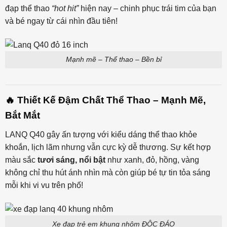
đạp thể thao
“hot hit”
hiện nay – chinh phục trái tim của bạn
và bé ngay từ cái nhìn đầu tiên!
Mạnh mẽ – Thể thao – Bền bỉ
🔥 Thiết Kế Đậm Chất Thể Thao – Mạnh Mẽ,
Bắt Mắt
LANQ Q40 gây ấn tượng với kiểu dáng thể thao khỏe
khoắn, lịch lãm nhưng vẫn cực kỳ dễ thương. Sự kết hợp
màu sắc
tươi sáng, nổi bật
như xanh, đỏ, hồng, vàng
không chỉ thu hút ánh nhìn mà còn giúp bé tự tin tỏa sáng
mỗi khi vi vu trên phố!
Xe đạp trẻ em khung nhôm ĐỘC ĐÁO