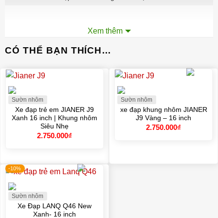
Xem thêm
💎 Khung Sườn Nhôm Đúc Nguyên Khối –
CÓ THỂ BẠN THÍCH…
Siêu Bền, Siêu Nhẹ
Điểm “ăn tiền” nhất của LANQ Q40 chính là
khung nhôm
đúc liền nguyên khối
, mang đến vẻ đẹp hiện đại, chắc
chắn và cực kỳ bền bỉ. Đặc biệt, chất liệu nhôm cao cấp
Sườn nhôm
Sườn nhôm
giúp xe
nhẹ hơn
, dễ dàng để bé
tự nâng lên, di chuyển
Xe đạp trẻ em JIANER J9
xe đạp khung nhôm JIANER
hoặc quay đầu
.
Xanh 16 inch | Khung nhôm
J9 Vàng – 16 inch
Siêu Nhẹ
2.750.000
₫
2.750.000
₫
Khung hợp kim nhôm SIÊU NHẸ – Nước sơn tĩnh điện cao cấp
-10%
🛡️ An Toàn Tối Đa Với Phanh Đĩa Hiện Đại
Sườn nhôm
Xe Đạp LANQ Q46 New
Không như các mẫu xe thông thường dùng phanh gôm,
Xanh- 16 inch