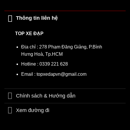
Yên xe êm ái
bọc da cao cấp, bé ngồi lâu không mỏi
Bánh phụ tập đi
to, chắc chắn, giúp bé tự tin hơn trong
Thông tin liên hệ
những bước đạp đầu đời
Sơn tĩnh điện 3 lớp chống trầy xước, chống rỉ sét
TOP XE ĐẠP
Tay thắng nhẹ, an toàn
phù hợp lực bóp của trẻ nhỏ
Địa chỉ : 278 Phạm Đăng Giảng, P.Bình
Hưng Hoà, Tp.HCM
Hotline : 0339 221 628
Email : topxedapvn@gmail.com
Chính sách & Hướng dẫn
Xem đường đi