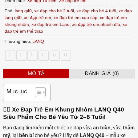
Danh mục:
Xe đạp 16 inch
,
Xe đạp trẻ em
Thẻ:
lanq q40
,
xe đạp cho bé 2 tuổi
,
xe đạp cho bé 4 tuổi
,
xe đạp
lanq q40
,
xe đạp trẻ em
,
xe đạp trẻ em cao cấp
,
xe đạp trẻ em
khung nhôm
,
xe đạp trẻ em Lanq
,
xe đạp trẻ em phanh đĩa
,
xe
đạp trẻ em thể thao
Thương hiệu:
LANQ
MÔ TẢ
ĐÁNH GIÁ (0)
Mục lục
🚴‍♂️ Xe Đạp Trẻ Em Khung Nhôm LANQ Q40 –
Siêu Phẩm Cho Bé Yêu Từ 2–8 Tuổi!
Bạn đang tìm kiếm một chiếc xe đạp vừa
an toàn
, vừa
thẩm
mỹ
, lại
bền bỉ
cho bé yêu? Hãy để
LANQ Q40
– mẫu xe