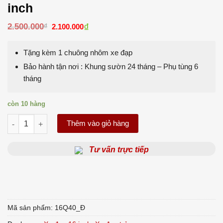
inch
Giá
₫
Giá
2.500.000
₫
2.100.000
gốc
hiện
là:
tại
2.500.000₫.
là:
Tặng kèm 1 chuông nhôm xe đạp
2.100.000₫.
Bảo hành tận nơi : Khung sườn 24 tháng – Phụ tùng 6
tháng
còn 10 hàng
Xe đạp trẻ em LanQ Q40 đỏ - 16 inch số lượng
Thêm vào giỏ hàng
Tư vấn trực tiếp
Mã sản phẩm:
16Q40_Đ