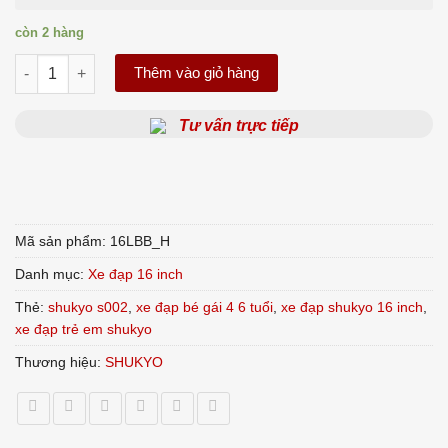
còn 2 hàng
Xe đạp bé gái Shukyo S002 LBB - 16 inch số lượng
Thêm vào giỏ hàng
Tư vấn trực tiếp
Mã sản phẩm:
16LBB_H
Danh mục:
Xe đạp 16 inch
Thẻ:
shukyo s002
,
xe đạp bé gái 4 6 tuổi
,
xe đạp shukyo 16 inch
,
xe đạp trẻ em shukyo
Thương hiệu:
SHUKYO