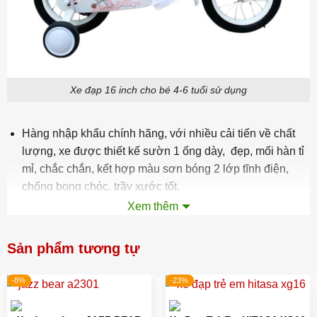
Xe đạp 16 inch cho bé 4-6 tuổi sử dụng
Hàng nhập khẩu chính hãng, với nhiều cải tiến về chất
lượng, xe được thiết kế sườn 1 ống dày, đẹp, mối hàn tỉ
mỉ, chắc chắn, kết hợp màu sơn bóng 2 lớp tĩnh điện,
chống bong chóc, trầy xước tốt.
Xem thêm
Bánh xe có ruột bơm hơi giúp xe đi êm hơn, bám đường
tốt hơn.
Sản phẩm tương tự
Ngoài ra, Xe còn được thiết kế bộ sên líp chất lượng, cốt
giò đạp bạc đạn giúp tối ưu lực đạp cho bé.
-8%
-23%
Xe đạp bé gái 16 inch
SHUKYO S002 LBB
hứa hẹn trở
thành món quà tuyệt vời để ba mẹ tặng bé yêu.