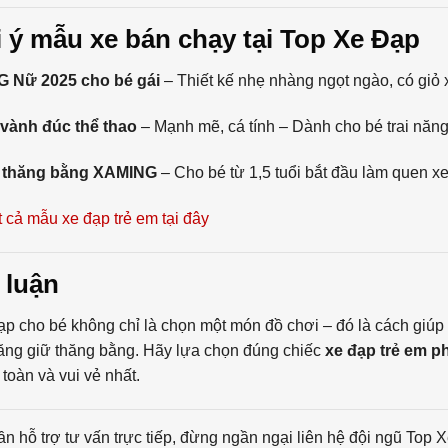
i ý mẫu xe bán chạy tại Top Xe Đạp
 Nữ 2025 cho bé gái
– Thiết kế nhẹ nhàng ngọt ngào, có giỏ 
 vành đúc thể thao
– Mạnh mẽ, cá tính – Dành cho bé trai năn
 thăng bằng XAMING
– Cho bé từ 1,5 tuổi bắt đầu làm quen xe
 cả mẫu xe đạp trẻ em tại đây
 luận
p cho bé không chỉ là chọn một món đồ chơi – đó là cách giúp b
ăng giữ thăng bằng. Hãy lựa chọn đúng chiếc
xe đạp trẻ em p
toàn và vui vẻ nhất.
n hỗ trợ tư vấn trực tiếp, đừng ngần ngại liên hệ đội ngũ Top