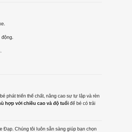
xe.
g động.
.
é phát triển thể chất, nâng cao sự tự lập và rèn
hù hợp với chiều cao và độ tuổi
để bé có trải
 Xe Đạp. Chúng tôi luôn sẵn sàng giúp bạn chọn