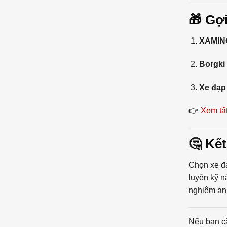
🎁 Gợ
XAMING
Borgki
Xe đạp
👉
Xem tất
🤔 Kết
Chọn xe đạ
luyện kỹ n
nghiệm an 
Nếu bạn cầ