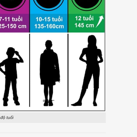
độ tuổi