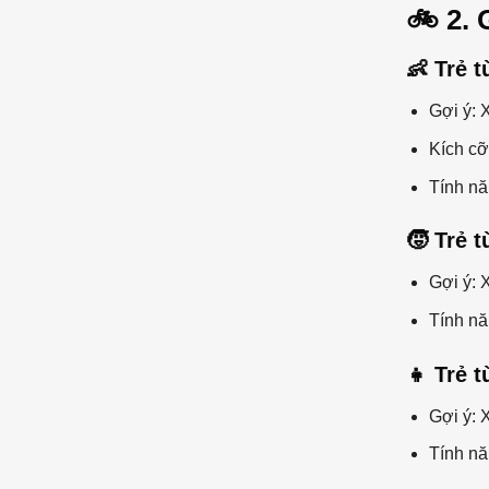
🚲 2. 
👶 Trẻ t
Gợi ý: 
Kích cỡ
Tính nă
🧒 Trẻ t
Gợi ý: 
Tính nă
👧 Trẻ t
Gợi ý: 
Tính nă