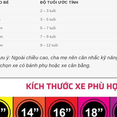
O BÉ
ĐỘ TUỔI ƯỚC TÍNH
2 – 3 tuổi
m
3 – 5 tuổi
cm
5 – 7 tuổi
cm
7 – 9 tuổi
cm
9 – 12 tuổi
ưu ý: Ngoài chiều cao, cha mẹ nên cân nhắc kỹ năng
chọn xe có bánh phụ hoặc xe cân bằng.