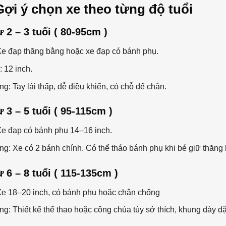
Gợi ý chọn xe theo từng độ tuổi
ừ 2 – 3 tuổi ( 80-95cm )
Xe đạp thăng bằng hoặc xe đạp có bánh phụ.
: 12 inch.
ng: Tay lái thấp, dễ điều khiển, có chỗ để chân.
ừ 3 – 5 tuổi ( 95-115cm )
Xe đạp có bánh phụ 14–16 inch.
ng: Xe có 2 bánh chính. Có thể tháo bánh phụ khi bé giữ thăng b
ừ 6 – 8 tuổi ( 115-135cm )
Xe 18–20 inch, có bánh phụ hoặc chân chống
ng: Thiết kế thể thao hoặc công chúa tùy sở thích, khung dày d