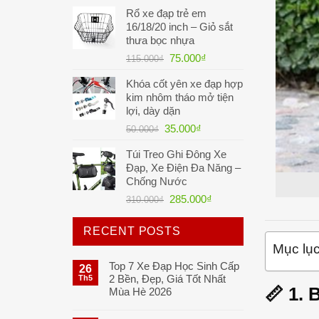
Rổ xe đạp trẻ em
16/18/20 inch – Giỏ sắt
thưa bọc nhựa
Giá
Giá
75.000
₫
115.000
₫
gốc
hiện
Khóa cốt yên xe đạp hợp
là:
tại
kim nhôm tháo mở tiện
115.000₫.
là:
lợi, dày dặn
75.000₫.
Giá
Giá
35.000
₫
50.000
₫
gốc
hiện
Túi Treo Ghi Đông Xe
là:
tại
Đạp, Xe Điện Đa Năng –
50.000₫.
là:
Chống Nước
35.000₫.
Giá
Giá
285.000
₫
310.000
₫
gốc
hiện
là:
tại
RECENT POSTS
310.000₫.
là:
Mục lụ
285.000₫.
Top 7 Xe Đạp Học Sinh Cấp
26
2 Bền, Đẹp, Giá Tốt Nhất
Th5
📏 1.
Mùa Hè 2026