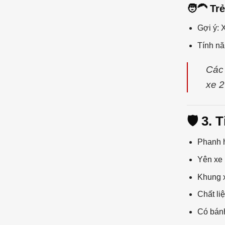
🧑‍🦱 Tr
Gợi ý: 
Tính nă
Các 
xe 
🛡️ 3.
Phanh h
Yên xe 
Khung x
Chất li
Có bánh