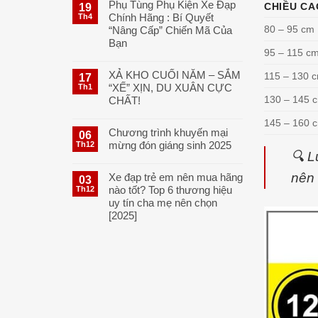
Phụ Tùng Phụ Kiện Xe Đạp
CHIỀU CA
19
Chính Hãng : Bí Quyết
Th4
80 – 95 cm
“Nâng Cấp” Chiến Mã Của
Bạn
95 – 115 c
XẢ KHO CUỐI NĂM – SẮM
115 – 130 
17
“XẾ” XỊN, DU XUÂN CỰC
Th1
130 – 145 
CHẤT!
145 – 160 
Chương trình khuyến mại
06
mừng đón giáng sinh 2025
Th12
🔍 L
nên 
Xe đạp trẻ em nên mua hãng
03
nào tốt? Top 6 thương hiệu
Th12
uy tín cha mẹ nên chọn
[2025]