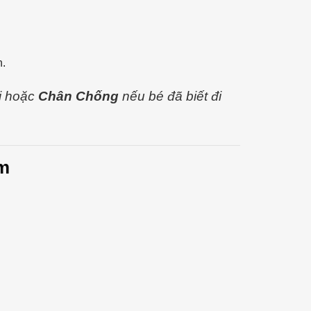
h.
i hoặc
Chân Chống
nếu bé đã biết đi
em