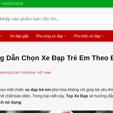
+84339221628
ìm
iếm:
Xe đạp gấp
Phụ tùng xe đạp
Phụ kiện xe đạp
 Dẫn Chọn Xe Đạp Trẻ Em Theo Đ
08/04/2022
BY
TOPXEDAP VIỆT NAM
chọn một chiếc
xe đạp trẻ em
phù hợp không chỉ giúp bé yêu th
thể chất toàn diện. Trong bài viết này,
Top Xe Đạp
sẽ hướng dẫn
ch sử dụng
.