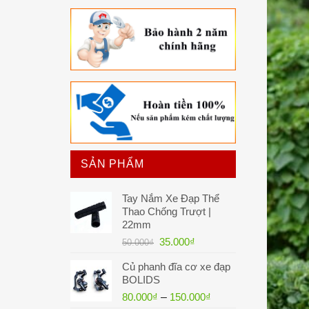
SẢN PHẨM
Tay Nắm Xe Đạp Thể
Thao Chống Trượt |
22mm
Giá
Giá
35.000
₫
50.000
₫
gốc
hiện
Củ phanh đĩa cơ xe đạp
là:
tại
BOLIDS
50.000₫.
là:
80.000
₫
–
150.000
₫
35.000₫.