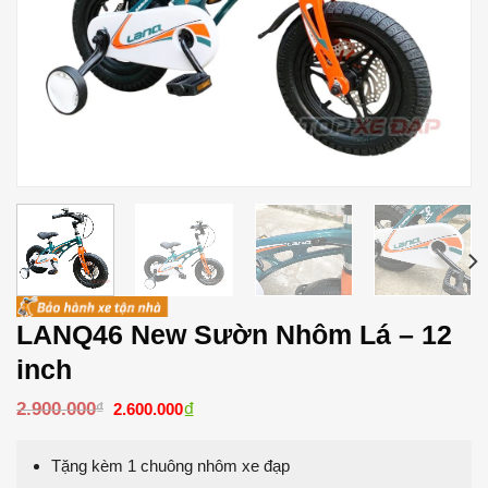
LANQ46 New Sườn Nhôm Lá – 12
inch
Giá
₫
Giá
2.900.000
₫
2.600.000
gốc
hiện
là:
tại
2.900.000₫.
là:
Tặng kèm 1 chuông nhôm xe đạp
2.600.000₫.