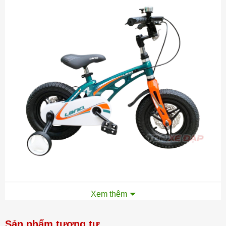
Xe đạp LanQ46 New cho bé 2-4 tuổi | Khung nhôm đúc cao cấp |
Xem thêm
Phanh đĩa trước sau an toàn tuyệt đối
Sản phẩm tương tự