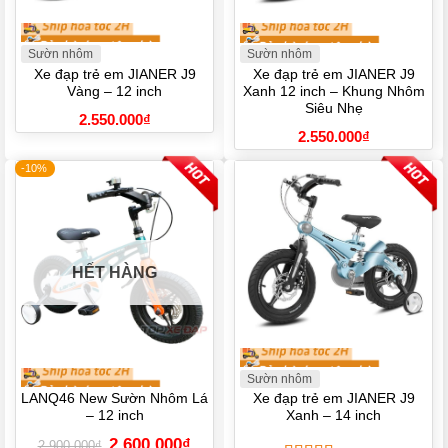
Sườn nhôm
Sườn nhôm
Xe đạp trẻ em JIANER J9
Xe đạp trẻ em JIANER J9
Vàng – 12 inch
Xanh 12 inch – Khung Nhôm
Siêu Nhẹ
2.550.000
₫
2.550.000
₫
-10%
HẾT HÀNG
Sườn nhôm
LANQ46 New Sườn Nhôm Lá
Xe đạp trẻ em JIANER J9
– 12 inch
Xanh – 14 inch
Giá
Giá
2.600.000
₫
2.900.000
₫