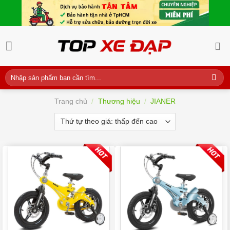
Skip
to
content
Tìm
kiếm:
Trang chủ
/
Thương hiệu
/
JIANER