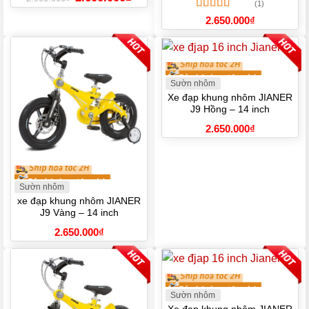
gốc
hiện
(1)
là:
tại
Được xếp
2.650.000
₫
2.900.000₫.
là:
hạng
5.00
5
2.600.000₫.
sao
Sườn nhôm
Xe đạp khung nhôm JIANER
J9 Hồng – 14 inch
2.650.000
₫
Sườn nhôm
xe đạp khung nhôm JIANER
J9 Vàng – 14 inch
2.650.000
₫
Sườn nhôm