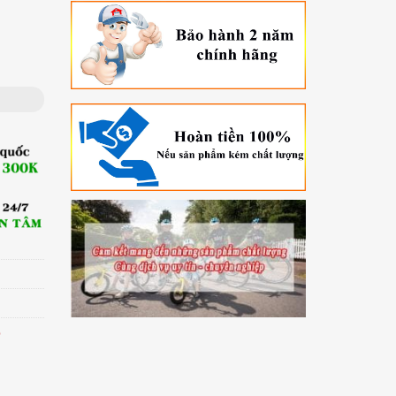
ố lượng
p