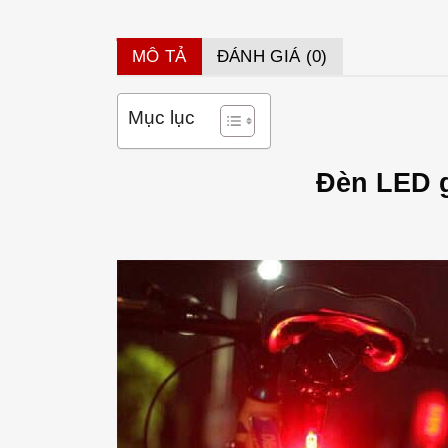
MÔ TẢ
ĐÁNH GIÁ (0)
Mục lục
Đèn LED g