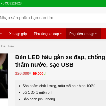
+84339221628
ìm
iếm:
Xe đạp gấp
Phụ tùng xe đạp
Phụ kiện xe đạp
Đèn hậu
Đèn LED hậu gắn xe đạp, chống
thấm nước, sạc USB
Giá
₫
Giá
120.000
₫
59.000
gốc
hiện
là:
tại
120.000₫.
là:
Sản phẩm chất lượng, mẫu mã như hình 100%
59.000₫.
Lỗi 1 đổi 1 miễn phí
Bảo hành pin 3 tháng