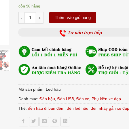
còn 96 hàng
Đèn LED hậu gắn xe đạp, chống thấm nước, sạc USB s
Thêm vào giỏ hàng
Tư vấn trực tiếp
Mã sản phẩm:
Led hậu
Danh mục:
Đèn hậu
,
Đèn USB
,
Đèn xe
,
Phụ kiện xe đạp
Thẻ:
đền hậu đi ban đêm
,
đèn led hậu
,
đèn nháy gắn xe đạ