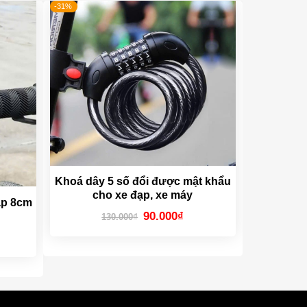
-31%
Khoá dây 5 số đổi được mật khẩu
cho xe đạp, xe máy
ạp 8cm
Giá
Giá
90.000
₫
130.000
₫
gốc
hiện
là:
tại
130.000₫.
là:
90.000₫.
00₫.