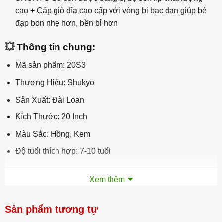
cao + Cặp giò đĩa cao cấp với vòng bi bạc đạn giúp bé
đạp bon nhẹ hơn, bền bỉ hơn
💥
Thông tin chung:
Mã sản phẩm: 20S3
Thương Hiệu: Shukyo
Sản Xuất: Đài Loan
Kích Thước: 20 Inch
Màu Sắc: Hồng, Kem
Độ tuổi thích hợp: 7-10 tuổi
Xem thêm
Vì sao nên mua xe đạp có bảo hành tại nhà?
Bể bánh, đứt sên, hỏng phanh thắng, các trục bi lỏng lẻo,
Sản phẩm tương tự
hỏng bộ đề là những
vấn đề
thường gặp
khi sử dụng xe