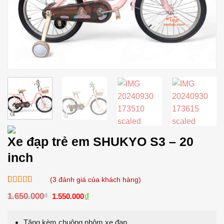
Xe đạp trẻ em SHUKYO S3 – 20
inch
(
3
đánh giá của khách hàng)
5.00
3
trên 5
Giá
₫
Giá
1.650.000
₫
1.550.000
dựa trên
gốc
hiện
đánh giá
là:
tại
1.650.000₫.
là:
Tặng kèm chuông nhôm xe đạp
1.550.000₫.