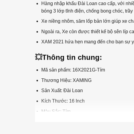
Hàng nhập khẩu Đài Loan cao cấp, với nhiều
bóng 3 lớp tĩnh điện, chống bong chóc, trầy
Xe niềng nhôm, săm lốp bản lớn giúp xe c
Ngoài ra, Xe còn được thiết kế bộ sên líp ca
XAM 2021 hứa hẹn mang đến cho bạn sự yên
💥
Thông tin chung:
Mã sản phẩm: 16X2021G-Tím
Thương Hiệu: XAMING
Sản Xuất: Đài Loan
Kích Thước: 16 Inch
Màu Sắc: Tím
Độ tuổi thích hợp: 4-7 tuổi