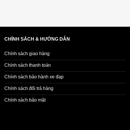
i gian.
CHÍNH SÁCH & HƯỚNG DẪN
Khung thép 2 sườn chắc chắn, mối hàn đẹp, tỉ mỉ
Chính sách giao hàng
Chính sách thanh toán
 bóng 3 lớp tĩnh điện, chống bong chóc tốt, tem dán decal cao cấp Xa
Chính sách bảo hành xe đạp
Chính sách đổi trả hàng
Chính sách bảo mật
Hộp che sên làm bằng chất liệu nhựa PVC dẻo, độ bền cao, an toàn
n xe bản rộng, ngồi êm, thoải mái, có khóa tăng giảm yên bằng tay tiện 