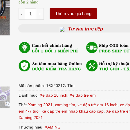
còn 2 hàng
Xe Đạp Trẻ Em 16 inch XAMING 2021 Nữ - Tím số lượng
Thêm vào giỏ hàng
Tư vấn trực tiếp
Mã sản phẩm:
16X2021G-Tím
Danh mục:
Xe đạp 16 inch
,
Xe đạp trẻ em
Thẻ:
Xaming 2021
,
xaming tím
,
xe đập trẻ em 16 inch
,
xe đạ
em 4-7 tuổi
,
xe đạp trẻ em nhập khẩu cao cấp
,
Xe đạp trẻ e
Xaming 2021
Thương hiệu:
XAMING