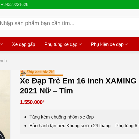
+84339221628
ìm
iếm:
Xe đạp gấp
Phụ tùng xe đạp
Phụ kiện xe đạp
inch
Xe Đạp Trẻ Em 16 inch XAMING
2021 Nữ – Tím
₫
1.550.000
Tặng kèm chuông nhôm xe đạp
Bảo hành tận nơi: Khung sườn 24 tháng – Phụ tùng 6 