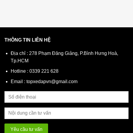
MIỄN PHÍ
giúp quý khách yên tâm, tiết kiệm thờ
THÔNG TIN LIÊN HỆ
Địa chỉ : 278 Phạm Đăng Giảng, P.Bình Hưng Hoà,
Tp.HCM
Hotline : 0339 221 628
Sơn
Email : topxedapvn@gmail.com
Yê