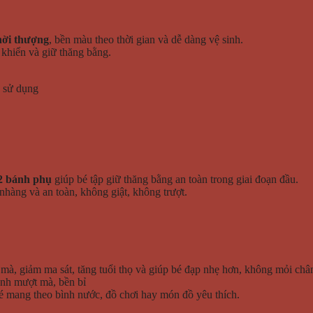
hời thượng
, bền màu theo thời gian và dễ dàng vệ sinh.
 khiển và giữ thăng bằng.
h sử dụng
2 bánh phụ
giúp bé tập giữ thăng bằng an toàn trong giai đoạn đầu.
hàng và an toàn, không giật, không trượt.
mà, giảm ma sát, tăng tuổi thọ và giúp bé đạp nhẹ hơn, không mỏi châ
ành mượt mà, bền bỉ
é mang theo bình nước, đồ chơi hay món đồ yêu thích.