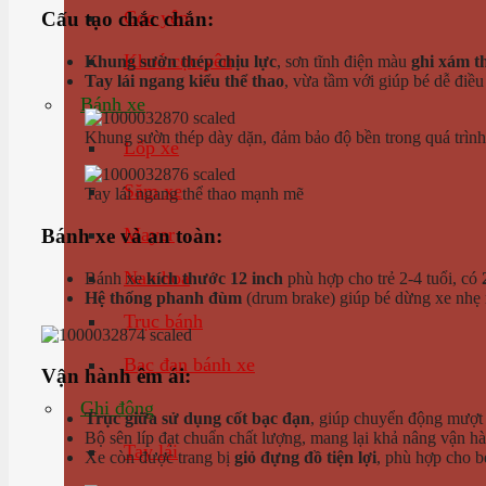
Cọc yên
Cấu tạo chắc chắn:
Khoá cọc yên
Khung sườn thép chịu lực
, sơn tĩnh điện màu
ghi xám t
Tay lái ngang kiểu thể thao
, vừa tầm với giúp bé dễ điều
Bánh xe
Khung sườn thép dày dặn, đảm bảo độ bền trong quá trìn
Lốp xe
Săm xe
Tay lái ngang thể thao mạnh mẽ
Mayer
Bánh xe và an toàn:
Nan hoa
Bánh xe
kích thước 12 inch
phù hợp cho trẻ 2-4 tuổi, có
Hệ thống phanh đùm
(drum brake) giúp bé dừng xe nhẹ n
Trục bánh
Bạc đạn bánh xe
Vận hành êm ái:
Ghi đông
Trục giữa sử dụng cốt bạc đạn
, giúp chuyển động mượt 
Bộ sên líp đạt chuẩn chất lượng, mang lại khả nâng vận h
Tay lái
Xe còn được trang bị
giỏ đựng đồ tiện lợi
, phù hợp cho b