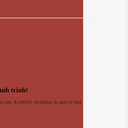
nh trình!
và an toàn, XAMING A8 không chỉ giúp bé phát