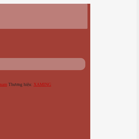
 nam
Thương hiệu:
XAMING