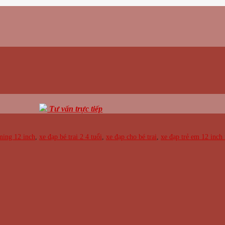
Tư vấn trực tiếp
ming 12 inch
,
xe đạp bé trai 2 4 tuổi
,
xe đạp cho bé trai
,
xe đạp trẻ em 12 inch