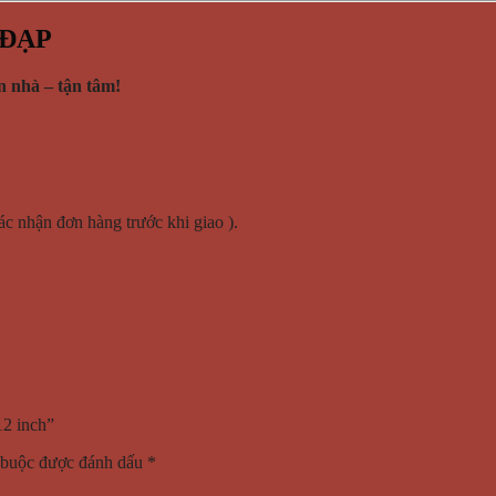
 ĐẠP
n nhà – tận tâm!
xác nhận đơn hàng trước khi giao ).
12 inch”
 buộc được đánh dấu
*