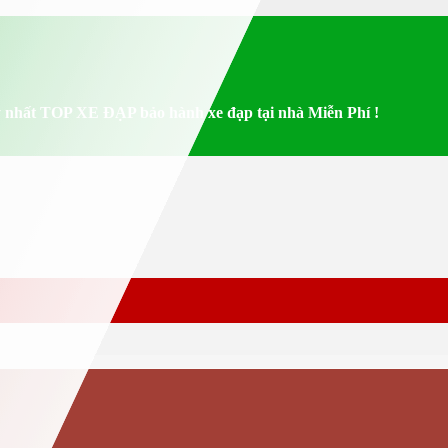
 nhất TOP XE ĐẠP bảo hành xe đạp tại nhà Miễn Phí !