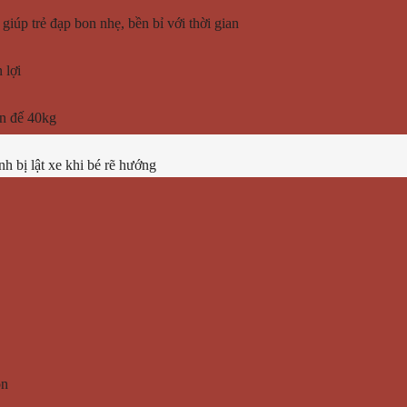
giúp trẻ đạp bon nhẹ, bền bỉ với thời gian
 lợi
ên đế 40kg
nh bị lật xe khi bé rẽ hướng
on