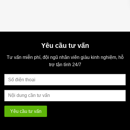
Độ tuổi thích hợp: 2 – 5 tuổi
Xe đạp jianer J9 vàng 12 inch
Yêu cầu tư vấn
Tư vấn miễn phí, đội ngũ nhân viên giàu kinh nghiệm, hỗ
trợ tận tình 24/7
Tay lái gập gọn tùy ý, tiện lợi
Được trang bị giảm sóc dưới yên cực kỳ hầm hố