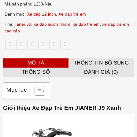
Mã sản phẩm:
12J9-Nâu
Danh mục:
Xe đạp 12 inch
,
Xe đạp trẻ em
Thẻ:
jianer J9
,
xe đạp sườn nhôm
,
xe đạp trẻ em
,
xe đạp trẻ em
cao cấp
MÔ TẢ
THÔNG TIN BỔ SUNG
THÔNG SỐ
ĐÁNH GIÁ (0)
Mục lục
Giới thiệu Xe Đạp Trẻ Em JIANER J9 Xanh