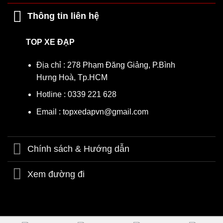
Thông tin liên hệ
Size 16 inch cho bé 4-7 tuổi
TOP XE ĐẠP
Địa chỉ : 278 Phạm Đăng Giảng, P.Bình
Size 12 inch cho bé 2-5 tuổi
Hưng Hoà, Tp.HCM
Hotline : 0339 221 628
Email : topxedapvn@gmail.com
Size 14 inch cho bé 3-6 tuổi
Chính sách & Hướng dẫn
Xem đường đi