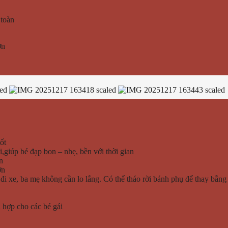
 toàn
ơn
ốt
i,giúp bé đạp bon – nhẹ, bền với thời gian
n
ơn
đi xe, ba mẹ không cần lo lắng. Có thể tháo rời bánh phụ để thay bằng 
 hợp cho các bé gái