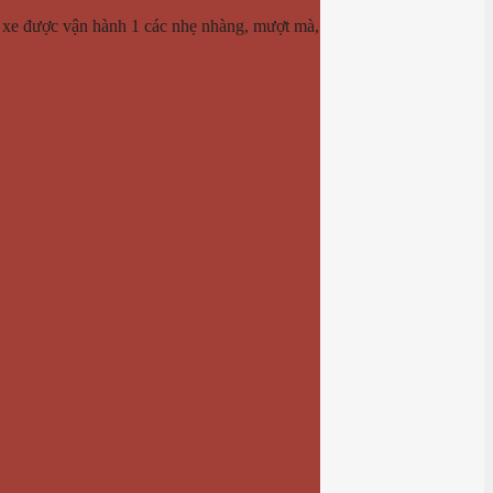
úp xe được vận hành 1 các nhẹ nhàng, mượt mà,