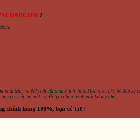
PXEDAP.COM
?
chắn.
 phát triển về thể chất cũng như tinh thần. Hơn nữa, cho bé đạp xe c
ngay cho các bé một người bạn đồng hành mới bố mẹ nhé
.
ng chính hãng 100%, bạn có thể :