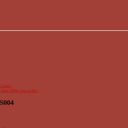
P.COM ?
 hãng 100%, bạn có thể :
 S004