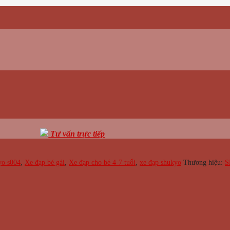
Tư vấn trực tiếp
yo s004
,
Xe đạp bé gái
,
Xe đạp cho bé 4-7 tuổi
,
xe đạp shukyo
Thương hiệu:
S