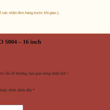
để xác nhận đơn hàng trước khi giao ).
S004 – 16 inch
tư vấn dễ thương, bạn giao hàng nhiệt tình !
 buộc được đánh dấu
*