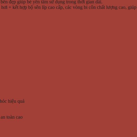
ền đẹp giúp bé yên tâm sử dụng trong thời gian dài.
 hơi + kết hợp bộ sên líp cao cấp, các vòng bi côn chất lượng cao, gi
hóc hiệu quả
 an toàn cao