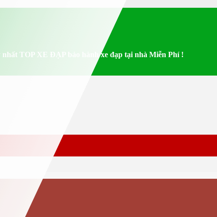
 nhất TOP XE ĐẠP bảo hành xe đạp tại nhà Miễn Phí !