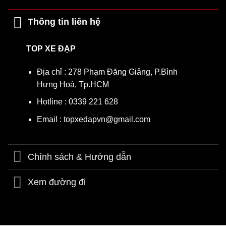
Thông tin liên hệ
Phanh vành trước chắc chắn có độ chính xác cao, giúp bé làm
TOP XE ĐẠP
chủ tốc độ dễ dàng và an toàn.
Địa chỉ : 278 Phạm Đăng Giảng, P.Bình
Hưng Hoà, Tp.HCM
Hotline : 0339 221 628
Email : topxedapvn@gmail.com
Chính sách & Hướng dẫn
Xem đường đi