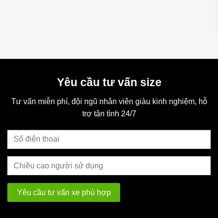
🪑 Yên xe bản lớn – Siêu êm ái, thoải mái cho
bé ngồi lâu
Thiết kế đệm mút dày, bản lớn không gây đau mỏi, ngồi thoải
mái, êm ái
Yêu cầu tư vấn size
Tư vấn miễn phí, đội ngũ nhân viên giàu kinh nghiệm, hỗ
Khoá chốt yên bằng nhôm cứng cáp, dễ dàng điều chỉnh độ cao
trợ tận tình 24/7
theo chiều cao bé.
🛑 Phanh đùm chất lượng cao – Chuẩn an
toàn tuyệt đối
Tay phanh nhựa cứng cáp, lực bóp nhẹ, dễ sử dụng cho bàn tay
nhỏ của trẻ.