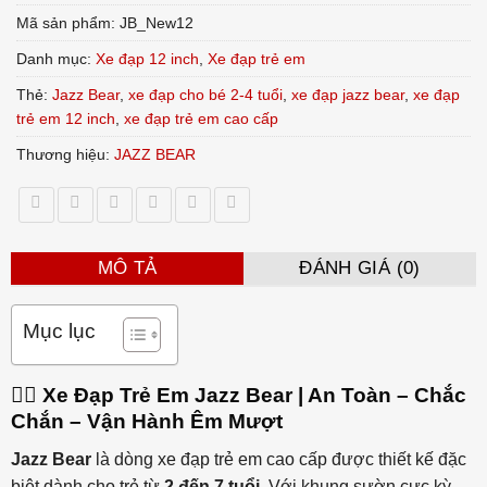
Mã sản phẩm:
JB_New12
Danh mục:
Xe đạp 12 inch
,
Xe đạp trẻ em
Thẻ:
Jazz Bear
,
xe đạp cho bé 2-4 tuổi
,
xe đạp jazz bear
,
xe đạp
trẻ em 12 inch
,
xe đạp trẻ em cao cấp
Thương hiệu:
JAZZ BEAR
MÔ TẢ
ĐÁNH GIÁ (0)
Mục lục
🚴‍♀️ Xe Đạp Trẻ Em Jazz Bear | An Toàn – Chắc
Chắn – Vận Hành Êm Mượt
Jazz Bear
là dòng xe đạp trẻ em cao cấp được thiết kế đặc
biệt dành cho trẻ từ
2 đến 7 tuổi
. Với khung sườn cực kỳ