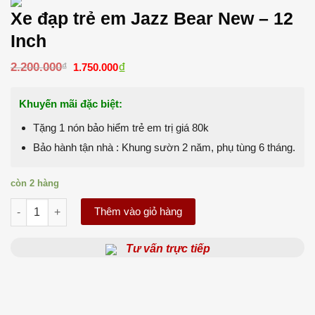
Xe đạp trẻ em Jazz Bear New – 12
Inch
Giá
₫
Giá
2.200.000
₫
1.750.000
gốc
hiện
là:
tại
2.200.000₫.
là:
Khuyến mãi đặc biệt:
1.750.000₫.
Tặng 1 nón bảo hiểm trẻ em trị giá 80k
Bảo hành tận nhà : Khung sườn 2 năm, phụ tùng 6 tháng.
còn 2 hàng
Xe đạp trẻ em Jazz Bear New - 12 Inch số lượng
Thêm vào giỏ hàng
Tư vấn trực tiếp