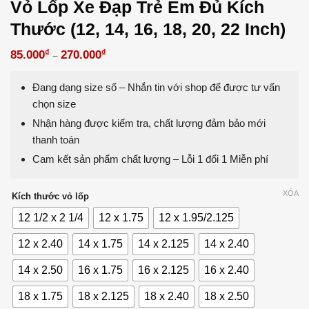
Vỏ Lốp Xe Đạp Trẻ Em Đủ Kích
Thước (12, 14, 16, 18, 20, 22 Inch)
₫
₫
85.000
270.000
–
Đang dạng size số – Nhắn tin với shop để được tư vấn
chọn size
Nhận hàng được kiểm tra, chất lượng đảm bảo mới
thanh toán
Cam kết sản phẩm chất lượng – Lỗi 1 đổi 1 Miễn phí
XÓA
Kích thước vỏ lốp
12 1/2 x 2 1/4
12 x 1.75
12 x 1.95/2.125
12 x 2.40
14 x 1.75
14 x 2.125
14 x 2.40
14 x 2.50
16 x 1.75
16 x 2.125
16 x 2.40
18 x 1.75
18 x 2.125
18 x 2.40
18 x 2.50