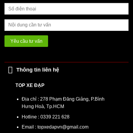
Xuất hiện các vết nứt chân chim trên bề mặt cao su.
Lốp bị thủng quá nhiều lần hoặc bị chém sâu bởi vật sắc
nhọn.
Vỏ lốp bị phồng (phù), gây hiện tượng xe đi bị xóc hoặc
đảo.
4. Tại sao nên mua vỏ lốp xe đạp trẻ em tại
Top Xe Đạp?
Thông tin liên hệ
Cam kết chất lượng:
Hàng mới 100%, lỗi 1 đổi 1 miễn
phí nếu có lỗi từ nhà sản xuất.
TOP XE ĐẠP
Giá cả cạnh tranh:
Chỉ từ
85.000đ
, phù hợp với túi tiền
người tiêu dùng.
Địa chỉ : 278 Phạm Đăng Giảng, P.Bình
Tư vấn tận tâm:
Đội ngũ nhân viên giàu kinh nghiệm
Hưng Hoà, Tp.HCM
giúp bạn chọn đúng kích cỡ size lốp (Nhắn tin Zalo để
Hotline : 0339 221 628
được hỗ trợ nhanh nhất).
Email : topxedapvn@gmail.com
Giao hàng toàn quốc:
Kiểm tra hàng đúng mẫu mã, chất