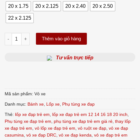
20 x 1.75
20 x 2.125
20 x 2.40
20 x 2.50
22 x 2.125
Vỏ Lốp Xe Đạp Trẻ Em Đủ Kích Thước (12, 14, 16, 18, 20, 22 Inc
Thêm vào giỏ hàng
Tư vấn trực tiếp
Mã sản phẩm:
Vỏ xe
Danh mục:
Bánh xe
,
Lốp xe
,
Phụ tùng xe đạp
Thẻ:
lốp xe đạp trẻ em
,
lốp xe đạp trẻ em 12 14 16 18 20 inch
,
Phụ tùng xe đạp trẻ em
,
phụ tùng xe đạp trẻ em giá rẻ
,
thay lốp
xe đạp trẻ em
,
vỏ lốp xe đạp trẻ em
,
vỏ ruột xe đạp
,
vỏ xe đạp
casumina
,
vỏ xe đạp DRC
,
vỏ xe đạp kenda
,
vỏ xe đạp trẻ em