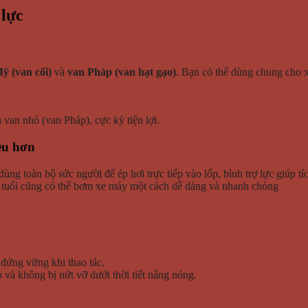
 lực
ỹ (van cối)
và
van Pháp (van hạt gạo)
. Bạn có thể dùng chung cho 
van nhỏ (van Pháp), cực kỳ tiện lợi.
ều hơn
dùng toàn bộ sức người để ép hơi trực tiếp vào lốp, bình trợ lực giúp tí
n tuổi cũng có thể bơm xe máy một cách dễ dàng và nhanh chóng
 đứng vững khi thao tác.
và không bị nứt vỡ dưới thời tiết nắng nóng.