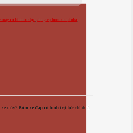
 máy có bình trợ lực
,
dụng cụ bơm xe tại nhà
,
và xe máy?
Bơm xe đạp có bình trợ lực
chính là