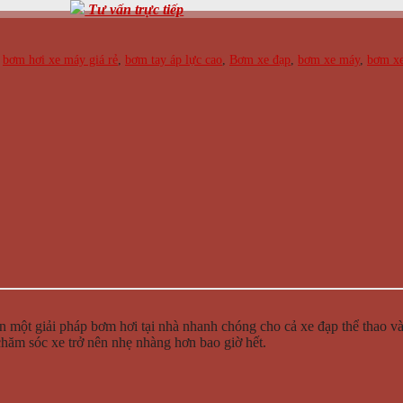
Tư vấn trực tiếp
:
bơm hơi xe máy giá rẻ
,
bơm tay áp lực cao
,
Bơm xe đạp
,
bơm xe máy
,
bơm xe
 một giải pháp bơm hơi tại nhà nhanh chóng cho cả xe đạp thể thao 
hăm sóc xe trở nên nhẹ nhàng hơn bao giờ hết.