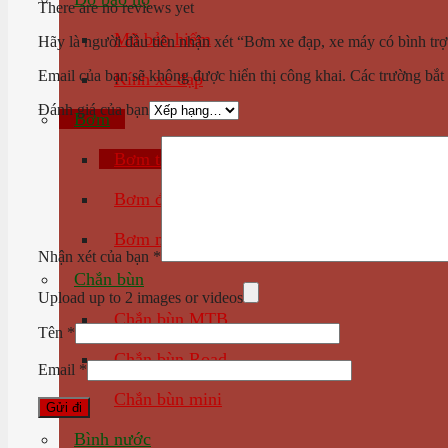
There are no reviews yet
Mũ bảo hiểm
Hãy là người đầu tiên nhận xét “Bơm xe đạp, xe máy có bình trợ
Email của bạn sẽ không được hiển thị công khai.
Các trường bắt
Kính xe đạp
Đánh giá của bạn
Bơm
Bơm tay
Bơm điện
Bơm mini
Nhận xét của bạn
*
Chắn bùn
Upload up to 2 images or videos
Chắn bùn MTB
Tên
*
Chắn bùn Road
Email
*
Chắn bùn mini
Bình nước