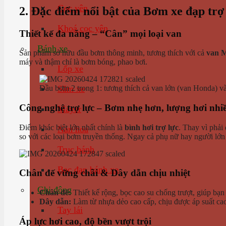
Cọc yên
2. Đặc điểm nổi bật của Bơm xe đạp trợ
Khoá cọc yên
Thiết kế đa năng – “Cân” mọi loại van
Bánh xe
Sản phẩm sở hữu đầu bơm thông minh, tương thích với cả
van M
máy và thậm chí là bơm bóng, phao bơi.
Lốp xe
Săm xe
Đầu bơm 2 trong 1: tương thích cả van lớn (van Honda) và 
Công nghệ trợ lực – Bơm nhẹ hơn, lượng hơi nhi
Mayer
Điểm khác biệt lớn nhất chính là
bình hơi trợ lực
. Thay vì phải 
Nan hoa
so với các loại bơm truyền thống. Ngay cả phụ nữ hay người lớ
Trục bánh
Bạc đạn bánh xe
Chân đế vững chãi & Dây dẫn chịu nhiệt
Ghi đông
Chân đế:
Thiết kế rộng, bọc cao su chống trượt, giúp bạn
Dây dẫn:
Làm từ nhựa dẻo cao cấp, chịu được áp suất cao 
Tay lái
Áp lực hơi cao, độ bền vượt trội