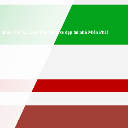
 nhất TOP XE ĐẠP bảo hành xe đạp tại nhà Miễn Phí !