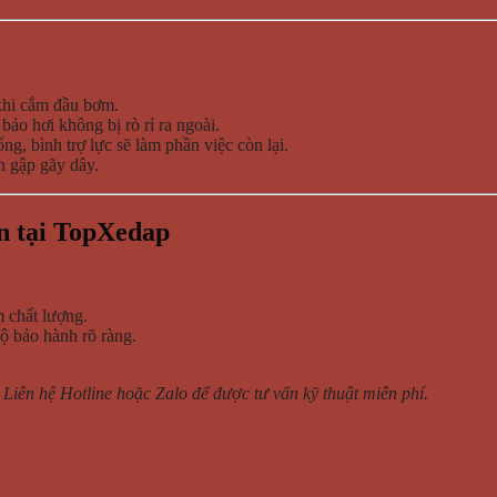
 khi cắm đầu bơm.
ảo hơi không bị rò rỉ ra ngoài.
g, bình trợ lực sẽ làm phần việc còn lại.
h gập gãy dây.
ín tại TopXedap
 chất lượng.
ộ bảo hành rõ ràng.
>
Liên hệ Hotline hoặc Zalo để được tư vấn kỹ thuật miễn phí.