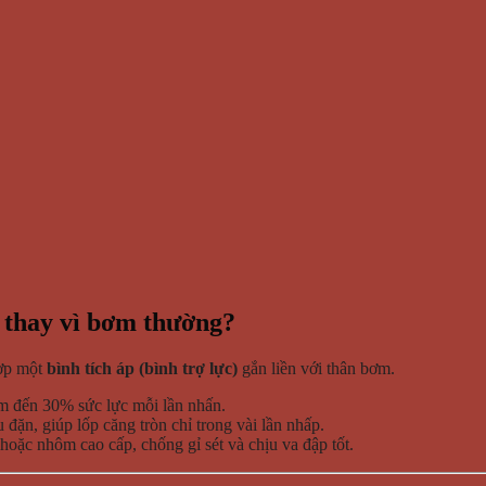
c thay vì bơm thường?
hợp một
bình tích áp (bình trợ lực)
gắn liền với thân bơm.
ảm đến 30% sức lực mỗi lần nhấn.
đặn, giúp lốp căng tròn chỉ trong vài lần nhấp.
ặc nhôm cao cấp, chống gỉ sét và chịu va đập tốt.