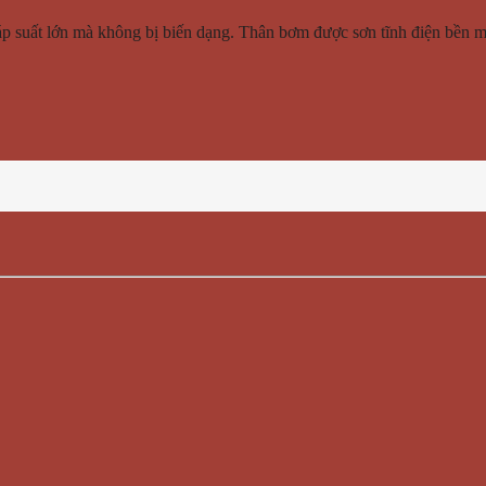
p suất lớn mà không bị biến dạng. Thân bơm được sơn tĩnh điện bền mà