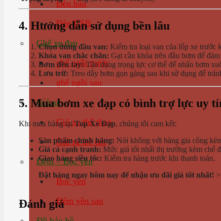
Đèn hậu
Đèn USB
4. Hướng dẫn sử dụng bền lâu
Ghế xe đạp
Chọn đúng đầu van:
Kiểm tra loại van của lốp xe trước
Khóa van chắc chắn:
Gạt cần khóa trên đầu bơm để đảm b
ghế ngồi trước
Bơm đều tay:
Tận dụng trọng lực cơ thể để nhấn bơm xuốn
Lưu trữ:
Treo dây bơm gọn gàng sau khi sử dụng để trán
ghế ngồi sau
5. Mua bơm xe đạp có bình trợ lực uy t
Giỏ xe
Giỏ xe thể thao
Khi mua hàng tại
Top Xe Đạp
, chúng tôi cam kết:
Sản phẩm chính hãng:
Nói không với hàng gia công kém
Giỏ xe trẻ em
Giá cả cạnh tranh:
Mức giá tốt nhất thị trường kèm chế đ
Giao hàng siêu tốc:
Kiểm tra hàng trước khi thanh toán.
Đệm – Bọc yên
Đặt hàng ngay hôm nay để nhận ưu đãi giá tốt nhất!
Bọc yên
Đệm yên sau
Đánh giá
Đồ bảo hộ