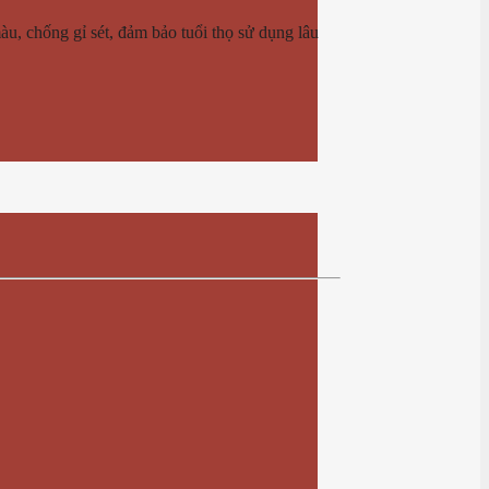
u, chống gỉ sét, đảm bảo tuổi thọ sử dụng lâu