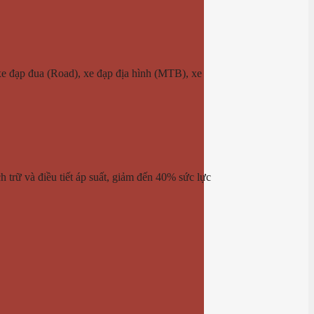
xe đạp đua (Road), xe đạp địa hình (MTB), xe
ch trữ và điều tiết áp suất, giảm đến 40% sức lực