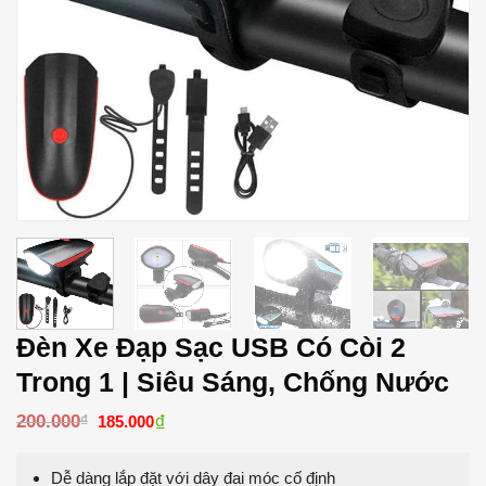
Đèn Xe Đạp Sạc USB Có Còi 2
Trong 1 | Siêu Sáng, Chống Nước
Giá
₫
Giá
200.000
₫
185.000
gốc
hiện
là:
tại
200.000₫.
là:
Dễ dàng lắp đặt với dây đai móc cố định
185.000₫.