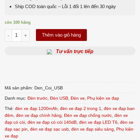
Ship COD toàn quốc – Lỗi 1 đổi 1 lên đến 30 ngày
còn 100 hàng
Đèn Xe Đạp Sạc USB Có Còi 2 Trong 1 | Siêu Sáng, Chống Nướ
Thêm vào giỏ hàng
Tư vấn trực tiếp
Mã sản phẩm:
Den_Coi_USB
Danh mục:
Đèn trước
,
Đèn USB
,
Đèn xe
,
Phụ kiện xe đạp
Thẻ:
đèn xe đạp 1200mAh
,
đèn xe đạp 2 trong 1
,
đèn xe đạp ban
đêm
,
đèn xe đạp chính hãng
,
Đèn xe đạp chống nước
,
đèn xe
đạp có còi
,
đèn xe đạp có còi 140dB
,
đèn xe đạp LED T6
,
đèn xe
đạp sạc pin
,
đèn xe đạp sạc usb
,
đèn xe đạp siêu sáng
,
Phụ kiện
xe đạp